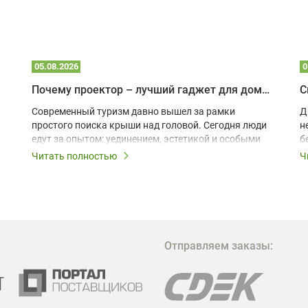
05.08.2026
0
Почему проектор – лучший гаджет для домика в глэмпинге
С
Современный туризм давно вышел за рамки
Д
простого поиска крыши над головой. Сегодня люди
н
едут за опытом: уединением, эстетикой и особыми
б
ощущениями. Владельцы A-frame домов,
Читать полностью
Ч
глэмпингов и шале понимают, что конкуренция
растет, и стандартного набора мебели уже
недостаточно. Чтобы гость не просто
забронировал жилье, а захотел вернуться и
поделиться впечатлениями в соцсетях, нужно
предложить ему нечто особенное. Одним из самых
Отправляем заказы:
эффективных и бюджетных способов стать
заметнее на фоне конкурентов является установка
проектора.