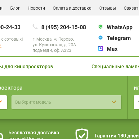
ии
Блог
Новости
Оплата и доставка
Отзывы
Связат
00-24-33
8 (495) 204-15-08
WhatsApp
Telegram
 с сотовых!
г. Москва, м. Перово,
к
ул. Кусковская, д. 20А,
Max
подъезд 4, оф. A323
ы для кинопроекторов
Специальные ламп
роектора
и
Выберите модель
Бесплатная доставка
Гарантия 180 дней
по всей России