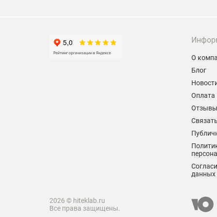
Инфор
О комп
Блог
Новост
Оплата 
Отзыв
Связать
Публич
Политик
персон
Согласи
данных
2026 © hiteklab.ru
Все права защищены.