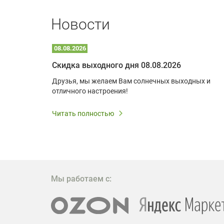
Новости
08.08.2026
Optoma W309ST: идеальное решение для малых пространств и учебных классов
Скидка выходного дня 08.08.2026
удь то
Друзья, мы желаем Вам солнечных выходных и
ли
отличного настроения!
дования
 важным.
Читать полностью
W309ST
то
 которое
ажение
Мы работаем с: