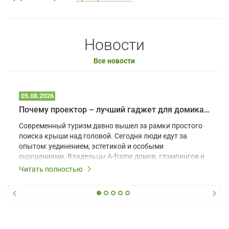
Новости
Все новости
05.08.2026
Почему проектор – лучший гаджет для домика в глэмпинге
Современный туризм давно вышел за рамки простого
поиска крыши над головой. Сегодня люди едут за
опытом: уединением, эстетикой и особыми
ощущениями. Владельцы A-frame домов, глэмпингов и
шале понимают, что конкуренция растет, и
Читать полностью
стандартного набора мебели уже недостаточно. Чтобы
гость не просто забронировал жилье, а захотел
вернуться и поделиться впечатлениями в соцсетях,
нужно предложить ему нечто особенное. Одним из
самых эффективных и бюджетных способов стать
заметнее на фоне конкурентов является установка