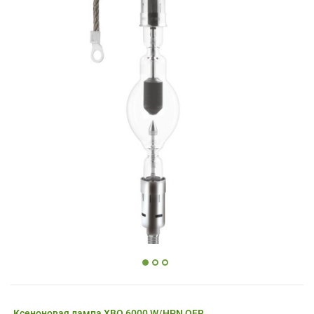
Ксеноновая лампа XBO 6000 W/HPN OFR