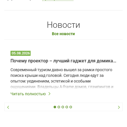
Новости
Все новости
05.08.2026
Почему проектор – лучший гаджет для домика в глэмпинге
Современный туризм давно вышел за рамки простого
поиска крыши над головой. Сегодня люди едут за
опытом: уединением, эстетикой и особыми
ощущениями. Владельцы A-frame домов, глэмпингов и
шале понимают, что конкуренция растет, и
Читать полностью
стандартного набора мебели уже недостаточно. Чтобы
гость не просто забронировал жилье, а захотел
вернуться и поделиться впечатлениями в соцсетях,
нужно предложить ему нечто особенное. Одним из
самых эффективных и бюджетных способов стать
заметнее на фоне конкурентов является установка