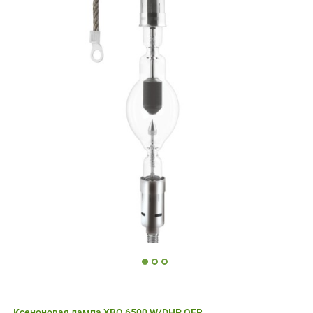
Ксеноновая лампа XBO 6500 W/DHP OFR