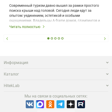
Современный туризм давно вышел за рамки простого
поиска крыши над головой. Сегодня люди едут за
опытом: уединением, эстетикой и особыми
ощущениями. Владельцы A-frame домов, глэмпингов и
шале понимают, что конкуренция растет, и
Читать полностью
стандартного набора мебели уже недостаточно. Чтобы
гость не просто забронировал жилье, а захотел
вернуться и поделиться впечатлениями в соцсетях,
нужно предложить ему нечто особенное. Одним из
самых эффективных и бюджетных способов стать
заметнее на фоне конкурентов является установка
проектора.
Информация
Каталог
HitekLab
Мы на связи в социальных сетях: