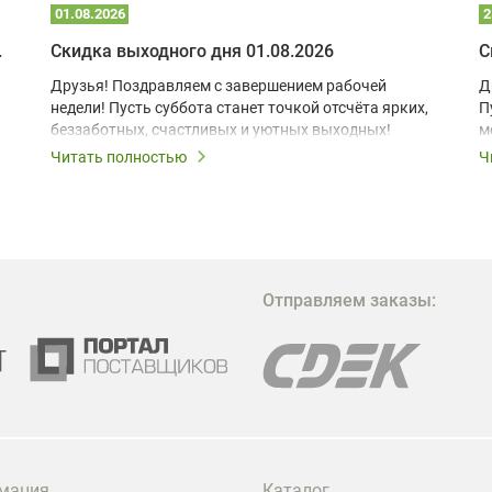
01.08.2026
2
 глэмпинге
Скидка выходного дня 01.08.2026
С
Друзья! Поздравляем с завершением рабочей
Д
недели! Пусть суббота станет точкой отсчёта ярких,
П
беззаботных, счастливых и уютных выходных!
м
з
Читать полностью
Ч
В
в
в
М
Отправляем заказы:
м
Г
мация
Каталог