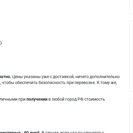
0
латно.
Цены указаны уже с доставкой, ничего дополнительно
 чтобы обеспечить безопасность при перевозке. К тому же,
аличными при
получении
в любой город РФ стоимость
местимые - 90 дней.
В случае, если что-то случится с