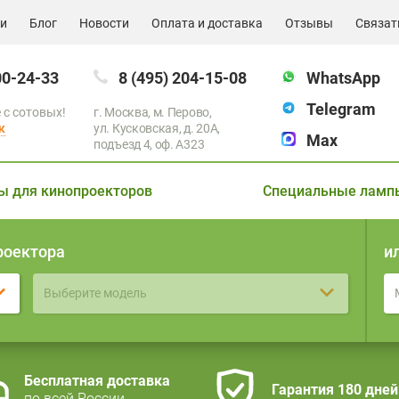
ии
Блог
Новости
Оплата и доставка
Отзывы
Связат
00-24-33
8 (495) 204-15-08
WhatsApp
Telegram
 с сотовых!
г. Москва, м. Перово,
к
ул. Кусковская, д. 20А,
Max
подъезд 4, оф. A323
ы для кинопроекторов
Специальные ламп
роектора
и
Выберите модель
Бесплатная доставка
Гарантия 180 дней
по всей России