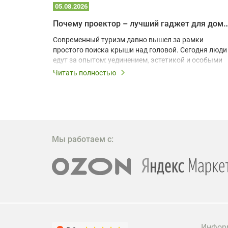
05.08.2026
Почему проектор – лучший гаджет для домика в
одарят
Современный туризм давно вышел за рамки
х
простого поиска крыши над головой. Сегодня люди
едут за опытом: уединением, эстетикой и особыми
ощущениями. Владельцы A-frame домов,
Читать полностью
!
глэмпингов и шале понимают, что конкуренция
растет, и стандартного набора мебели уже
, на
недостаточно. Чтобы гость не просто
забронировал жилье, а захотел вернуться и
поделиться впечатлениями в соцсетях, нужно
предложить ему нечто особенное. Одним из самых
Мы работаем с:
эффективных и бюджетных способов стать
заметнее на фоне конкурентов является установка
проектора.
Инфор