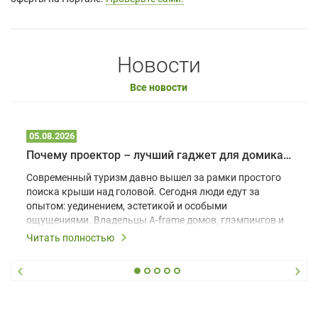
Новости
Все новости
05.08.2026
Почему проектор – лучший гаджет для домика в глэмпинге
Современный туризм давно вышел за рамки простого
поиска крыши над головой. Сегодня люди едут за
опытом: уединением, эстетикой и особыми
ощущениями. Владельцы A-frame домов, глэмпингов и
шале понимают, что конкуренция растет, и
Читать полностью
стандартного набора мебели уже недостаточно. Чтобы
гость не просто забронировал жилье, а захотел
вернуться и поделиться впечатлениями в соцсетях,
нужно предложить ему нечто особенное. Одним из
самых эффективных и бюджетных способов стать