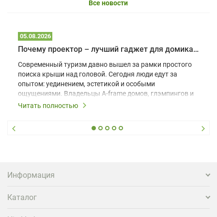
Все новости
05.08.2026
Почему проектор – лучший гаджет для домика в глэмпинге
Современный туризм давно вышел за рамки простого
поиска крыши над головой. Сегодня люди едут за
опытом: уединением, эстетикой и особыми
ощущениями. Владельцы A-frame домов, глэмпингов и
шале понимают, что конкуренция растет, и
Читать полностью
стандартного набора мебели уже недостаточно. Чтобы
гость не просто забронировал жилье, а захотел
вернуться и поделиться впечатлениями в соцсетях,
нужно предложить ему нечто особенное. Одним из
самых эффективных и бюджетных способов стать
заметнее на фоне конкурентов является установка
проектора.
Информация
Каталог