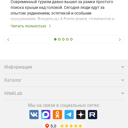
Современный туризм давно вышел за рамки простого
поиска крыши над головой. Сегодня люди едут за
опытом: уединением, эстетикой и особыми
ощущениями. Владельцы A-frame домов, глэмпингов и
шале понимают, что конкуренция растет, и
Читать полностью
стандартного набора мебели уже недостаточно. Чтобы
гость не просто забронировал жилье, а захотел
вернуться и поделиться впечатлениями в соцсетях,
нужно предложить ему нечто особенное. Одним из
самых эффективных и бюджетных способов стать
заметнее на фоне конкурентов является установка
проектора.
Информация
Каталог
HitekLab
Мы на связи в социальных сетях: