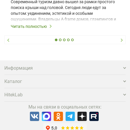
Современный туризм давно вышел за рамки простого
поиска крыши над головой. Сегодня люди едут за
опытом: уединением, эстетикой и особыми
ощущениями. Владельцы A-frame домов, глэмпингов и
шале понимают, что конкуренция растет, и
Читать полностью
стандартного набора мебели уже недостаточно. Чтобы
гость не просто забронировал жилье, а захотел
вернуться и поделиться впечатлениями в соцсетях,
нужно предложить ему нечто особенное. Одним из
самых эффективных и бюджетных способов стать
заметнее на фоне конкурентов является установка
проектора.
Информация
Каталог
HitekLab
Мы на связи в социальных сетях: