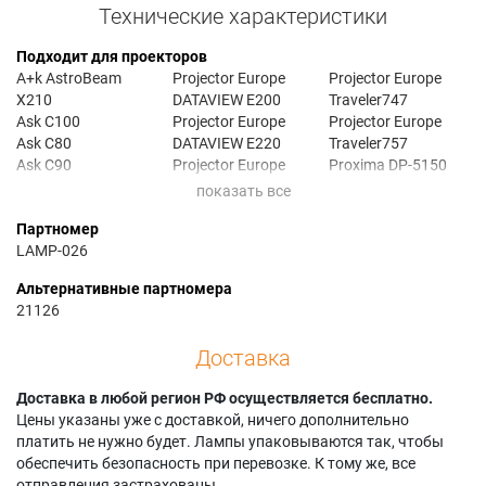
Технические характеристики
Подходит для проекторов
A+k AstroBeam
Projector Europe
Projector Europe
X210
DATAVIEW E200
Traveler747
Ask C100
Projector Europe
Projector Europe
Ask C80
DATAVIEW E220
Traveler757
Ask C90
Projector Europe
Proxima DP-5150
Geha compact 110
TRAVELER 747
Proxima DP-6100
Geha compact 210
Projector Europe
Proxima DP-6150
Партномер
Geha compact 211
TRAVELER 757
Yokogawa D1500X
LAMP-026
Альтернативные партномера
21126
Доставка
Доставка в любой регион РФ осуществляется бесплатно.
Цены указаны уже с доставкой, ничего дополнительно
платить не нужно будет. Лампы упаковываются так, чтобы
обеспечить безопасность при перевозке. К тому же, все
отправления застрахованы.