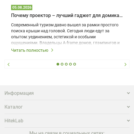
05.08.2026
Почему проектор – лучший гаджет для домика в глэмпинге
Современный туризм давно вышел за рамки простого
поиска крыши над головой. Сегодня люди едут за
опытом: уединением, эстетикой и особыми
ощущениями. Владельцы A-frame домов, глэмпингов и
шале понимают, что конкуренция растет, и
Читать полностью
стандартного набора мебели уже недостаточно. Чтобы
гость не просто забронировал жилье, а захотел
вернуться и поделиться впечатлениями в соцсетях,
нужно предложить ему нечто особенное. Одним из
самых эффективных и бюджетных способов стать
заметнее на фоне конкурентов является установка
проектора.
Информация
Каталог
HitekLab
Мы на связи в социальных сетях: