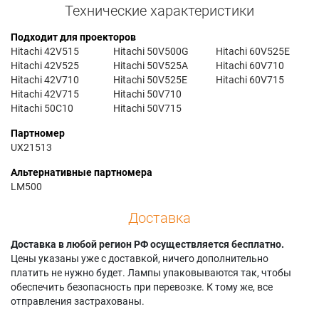
Технические характеристики
Подходит для проекторов
Hitachi 42V515
Hitachi 50V500G
Hitachi 60V525E
Hitachi 42V525
Hitachi 50V525A
Hitachi 60V710
Hitachi 42V710
Hitachi 50V525E
Hitachi 60V715
Hitachi 42V715
Hitachi 50V710
Hitachi 50C10
Hitachi 50V715
Партномер
UX21513
Альтернативные партномера
LM500
Доставка
Доставка в любой регион РФ осуществляется бесплатно.
Цены указаны уже с доставкой, ничего дополнительно
платить не нужно будет. Лампы упаковываются так, чтобы
обеспечить безопасность при перевозке. К тому же, все
отправления застрахованы.