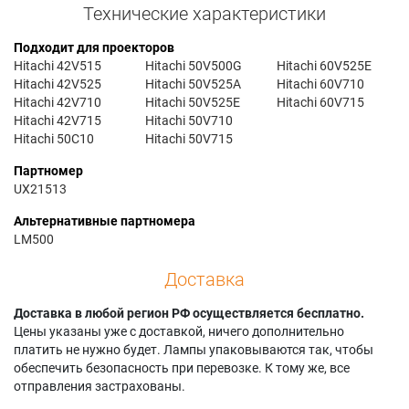
Технические характеристики
Подходит для проекторов
Hitachi 42V515
Hitachi 50V500G
Hitachi 60V525E
Hitachi 42V525
Hitachi 50V525A
Hitachi 60V710
Hitachi 42V710
Hitachi 50V525E
Hitachi 60V715
Hitachi 42V715
Hitachi 50V710
Hitachi 50C10
Hitachi 50V715
Партномер
UX21513
Альтернативные партномера
LM500
Доставка
Доставка в любой регион РФ осуществляется бесплатно.
Цены указаны уже с доставкой, ничего дополнительно
платить не нужно будет. Лампы упаковываются так, чтобы
обеспечить безопасность при перевозке. К тому же, все
отправления застрахованы.