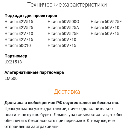
Технические характеристики
Подходит для проекторов
Hitachi 42V515
Hitachi 50V500G
Hitachi 60V525E
Hitachi 42V525
Hitachi 50V525A
Hitachi 60V710
Hitachi 42V710
Hitachi 50V525E
Hitachi 60V715
Hitachi 42V715
Hitachi 50V710
Hitachi 50C10
Hitachi 50V715
Партномер
UX21513
Альтернативные партномера
LM500
Доставка
Доставка в любой регион РФ осуществляется бесплатно.
Цены указаны уже с доставкой, ничего дополнительно
платить не нужно будет. Лампы упаковываются так, чтобы
обеспечить безопасность при перевозке. К тому же, все
отправления застрахованы.