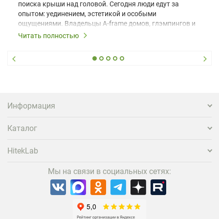
поиска крыши над головой. Сегодня люди едут за
опытом: уединением, эстетикой и особыми
ощущениями. Владельцы A-frame домов, глэмпингов и
шале понимают, что конкуренция растет, и
Читать полностью
стандартного набора мебели уже недостаточно. Чтобы
гость не просто забронировал жилье, а захотел
вернуться и поделиться впечатлениями в соцсетях,
нужно предложить ему нечто особенное. Одним из
самых эффективных и бюджетных способов стать
заметнее на фоне конкурентов является установка
проектора.
Информация
Каталог
HitekLab
Мы на связи в социальных сетях: