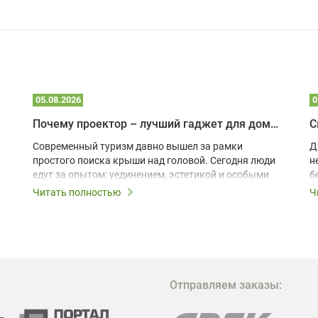
05.08.2026
0
Почему проектор – лучший гаджет для домика в глэмпинге
С
Современный туризм давно вышел за рамки
Д
простого поиска крыши над головой. Сегодня люди
н
едут за опытом: уединением, эстетикой и особыми
б
ощущениями. Владельцы A-frame домов,
Читать полностью
Ч
глэмпингов и шале понимают, что конкуренция
растет, и стандартного набора мебели уже
недостаточно. Чтобы гость не просто
забронировал жилье, а захотел вернуться и
поделиться впечатлениями в соцсетях, нужно
предложить ему нечто особенное. Одним из самых
Отправляем заказы:
эффективных и бюджетных способов стать
заметнее на фоне конкурентов является установка
проектора.