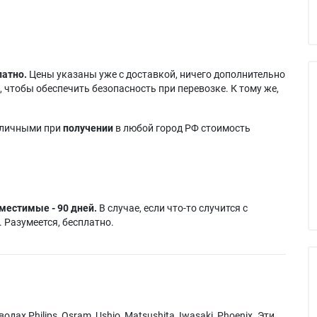
латно.
Цены указаны уже с доставкой, ничего дополнительно
 чтобы обеспечить безопасность при перевозке. К тому же,
аличными при
получении
в любой город РФ стоимость
местимые - 90 дней.
В случае, если что-то случится с
 Разумеется, бесплатно.
х Philips, Osram, Ushio, Matsushita, Iwasaki, Phoenix. Эти