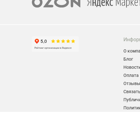
Инфор
О комп
Блог
Новост
Оплата 
Отзыв
Связать
Публич
Политик
персон
Согласи
данных