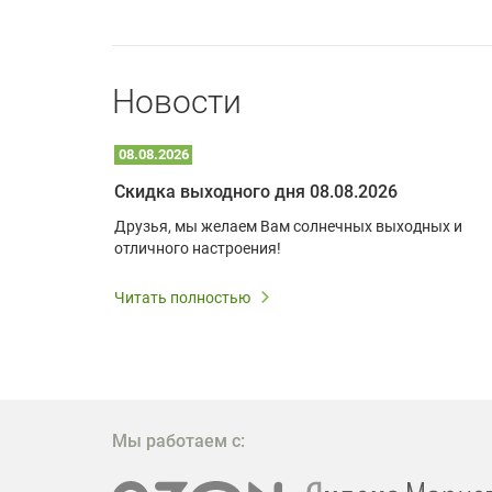
Новости
08.08.2026
Optoma W309ST: идеальное решение для малых пространств и учебных классов
Скидка выходного дня 08.08.2026
удь то
Друзья, мы желаем Вам солнечных выходных и
ли
отличного настроения!
дования
 важным.
Читать полностью
W309ST
то
 которое
ажение
Мы работаем с: