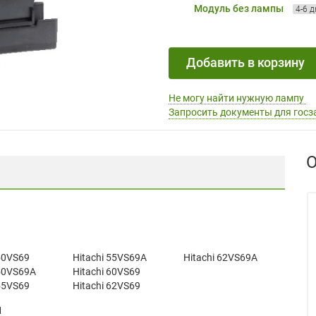
Модуль без лампы
4-6 
Добавить в корзину
Не могу найти нужную лампу
Запросить документы для госз
О
 50VS69
Hitachi 55VS69A
Hitachi 62VS69A
 50VS69A
Hitachi 60VS69
 55VS69
Hitachi 62VS69
1