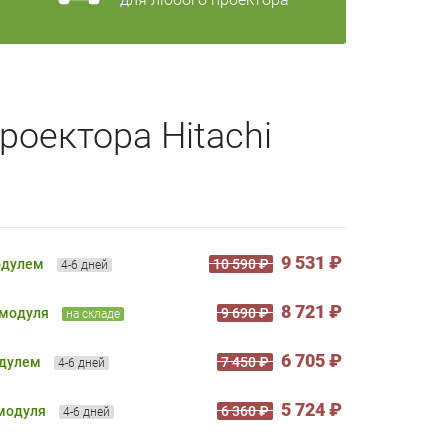
роектора Hitachi
9 531 ₽
одулем
10 590 ₽
4-6 дней
8 721 ₽
 модуля
9 690 ₽
на складе
6 705 ₽
одулем
7 450 ₽
4-6 дней
5 724 ₽
 модуля
6 360 ₽
4-6 дней