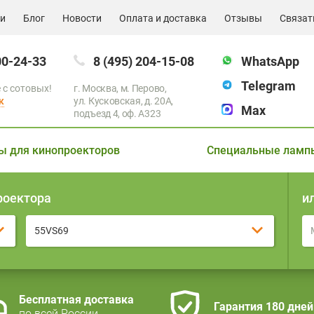
ии
Блог
Новости
Оплата и доставка
Отзывы
Связат
00-24-33
8 (495) 204-15-08
WhatsApp
Telegram
 с сотовых!
г. Москва, м. Перово,
к
ул. Кусковская, д. 20А,
Max
подъезд 4, оф. A323
ы для кинопроекторов
Специальные ламп
роектора
и
55VS69
Бесплатная доставка
Гарантия 180 дней
по всей России