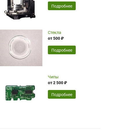
временные затраты по достаточно
SERGEY FOURSOV,
24.04.2026
Подробнее
оптимизированной стоимости, чему
чрезмерно благодарны!)))
Достоинства:
Стекла
от 500 ₽
широкий ассортимент ламп, как оригиналов,
так и аналогов.Быстрое оформление и
передача в доставку, приемлемые цены. Мне
Подробнее
понравилось.
Читать полностью
Чипы
Mr.Candy,
16.04.2026
от 2 500 ₽
Подробнее
Достоинства:
очень понравилось , сервис ,качество ,цена