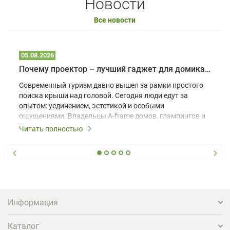
Новости
Все новости
05.08.2026
Почему проектор – лучший гаджет для домика в глэмпинге
Современный туризм давно вышел за рамки простого
поиска крыши над головой. Сегодня люди едут за
опытом: уединением, эстетикой и особыми
ощущениями. Владельцы A-frame домов, глэмпингов и
шале понимают, что конкуренция растет, и
Читать полностью
стандартного набора мебели уже недостаточно. Чтобы
гость не просто забронировал жилье, а захотел
вернуться и поделиться впечатлениями в соцсетях,
нужно предложить ему нечто особенное. Одним из
самых эффективных и бюджетных способов стать
заметнее на фоне конкурентов является установка
проектора.
Информация
Каталог