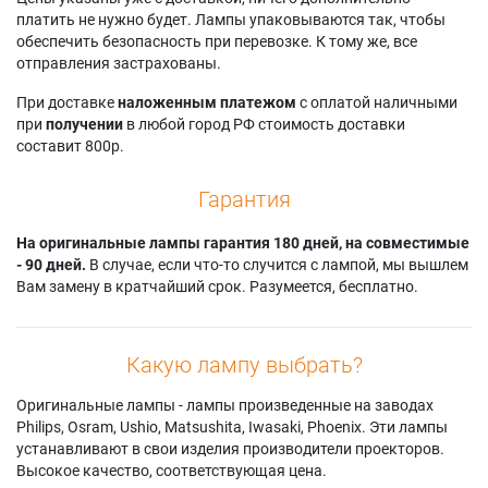
Dukane IMAGEPRO
Hitachi CP-
Hitachi HCP-3000X
платить не нужно будет. Лампы упаковываются так, чтобы
8919H
X2511WN
Hitachi HCP-3020X
обеспечить безопасность при перевозке. К тому же, все
Dukane IMAGEPRO
Hitachi CP-
Hitachi HCP-3050X
отправления застрахованы.
8923H
X2514WN
Hitachi HCP-3200X
Dukane IMAGEPRO
Hitachi CP-X3010
Hitachi HCP-320X
При доставке
наложенным платежом
с оплатой наличными
8924W-RJ
Hitachi CP-X3010E
Hitachi HCP-3230X
при
получении
в любой город РФ стоимость доставки
Dukane IMAGEPRO
Hitachi CP-X3010EN
Hitachi HCP-325X
составит 800р.
8927HW-RJ
Hitachi CP-X3010J
Hitachi HCP-3560X
Dukane IMAGEPRO
Hitachi CP-X3010N
Hitachi HCP-3580X
Гарантия
8955H-RJ
Hitachi CP-X3010Z
Hitachi HCP-360
Dukane IMAGEPRO
Hitachi CP-
Hitachi HCP-360X
8956H-RJ
На оригинальные лампы гарантия 180 дней, на совместимые
X3010ZEF
Hitachi HCP-4020X
Hitachi 5CP-X2010N
- 90 дней.
В случае, если что-то случится с лампой, мы вышлем
Hitachi CP-X3011
Hitachi HCP-4030X
Hitachi 5CPX2-010
Вам замену в кратчайший срок. Разумеется, бесплатно.
Hitachi CP-X3011N
Hitachi HCP-4050X
Hitachi 65F59J
Hitachi CP-X3011NJ
Hitachi X2010N
Hitachi CP-WX3011
Hitachi CP-
Hitachi X2011N
Hitachi CP-
X3014WN
Teq TEQ-C6989
Какую лампу выбрать?
WX3011N
Hitachi CP-X3511
Teq TEQ-C7489
Hitachi CP-
Hitachi CP-X4011N
Teq TEQ-C7489M
Оригинальные лампы - лампы произведенные на заводах
WX3011NJ
Teq TEQ-C7989M
Philips, Osram, Ushio, Matsushita, Iwasaki, Phoenix. Эти лампы
устанавливают в свои изделия производители проекторов.
Высокое качество, соответствующая цена.