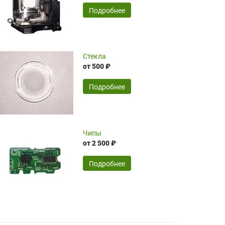
временные затраты по достаточно
SERGEY FOURSOV,
24.04.2026
Подробнее
оптимизированной стоимости, чему
чрезмерно благодарны!)))
Достоинства:
Стекла
от 500 ₽
широкий ассортимент ламп, как оригиналов,
так и аналогов.Быстрое оформление и
передача в доставку, приемлемые цены. Мне
Подробнее
понравилось.
Читать полностью
Чипы
Mr.Candy,
16.04.2026
от 2 500 ₽
Подробнее
Достоинства:
очень понравилось , сервис ,качество ,цена