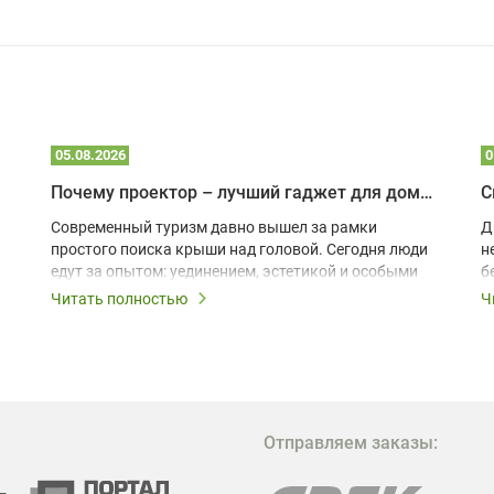
05.08.2026
0
Почему проектор – лучший гаджет для домика в глэмпинге
С
Современный туризм давно вышел за рамки
Д
простого поиска крыши над головой. Сегодня люди
н
едут за опытом: уединением, эстетикой и особыми
б
ощущениями. Владельцы A-frame домов,
Читать полностью
Ч
глэмпингов и шале понимают, что конкуренция
растет, и стандартного набора мебели уже
недостаточно. Чтобы гость не просто
забронировал жилье, а захотел вернуться и
поделиться впечатлениями в соцсетях, нужно
предложить ему нечто особенное. Одним из самых
Отправляем заказы:
эффективных и бюджетных способов стать
заметнее на фоне конкурентов является установка
проектора.