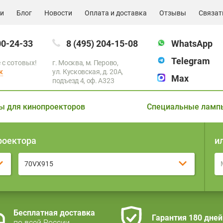
ии
Блог
Новости
Оплата и доставка
Отзывы
Связат
00-24-33
8 (495) 204-15-08
WhatsApp
Telegram
 с сотовых!
г. Москва, м. Перово,
к
ул. Кусковская, д. 20А,
Max
подъезд 4, оф. A323
ы для кинопроекторов
Специальные ламп
роектора
и
70VX915
Бесплатная доставка
Гарантия 180 дней
по всей России