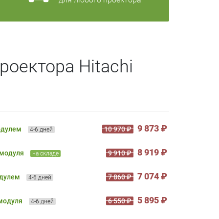
роектора Hitachi
9 873 ₽
одулем
10 970 ₽
4-6 дней
8 919 ₽
 модуля
9 910 ₽
на складе
7 074 ₽
одулем
7 860 ₽
4-6 дней
5 895 ₽
 модуля
6 550 ₽
4-6 дней