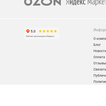
Инфор
О комп
Блог
Новост
Оплата 
Отзыв
Связать
Публич
Политик
персон
Согласи
данных