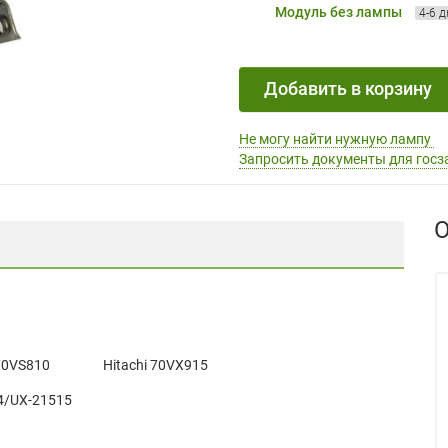
Модуль без лампы
4-6 
Добавить в корзину
Не могу найти нужную лампу
Запросить документы для госз
О
 70VS810
Hitachi 70VX915
4/UX-21515