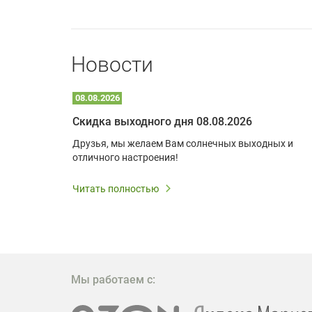
Новости
08.08.2026
Optoma W309ST: идеальное решение для малых пространств и учебных классов
Скидка выходного дня 08.08.2026
удь то
Друзья, мы желаем Вам солнечных выходных и
ли
отличного настроения!
дования
 важным.
Читать полностью
W309ST
то
 которое
ажение
Мы работаем с: