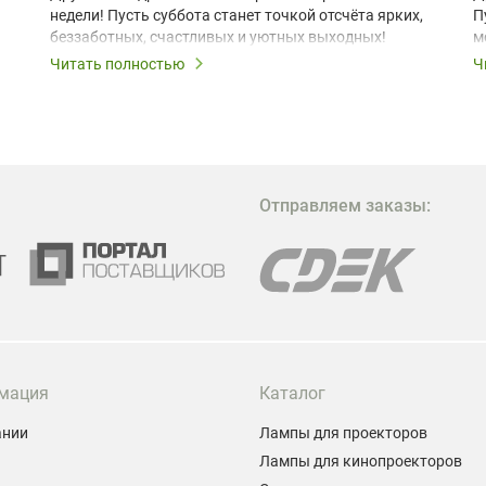
недели! Пусть суббота станет точкой отсчёта ярких,
П
беззаботных, счастливых и уютных выходных!
м
з
Читать полностью
Ч
В
в
в
М
Отправляем заказы:
м
Г
мация
Каталог
ании
Лампы для проекторов
Лампы для кинопроекторов