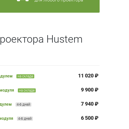
проектора Hustem
11 020 ₽
одулем
на складе
9 900 ₽
 модуля
на складе
7 940 ₽
одулем
4-6 дней
6 500 ₽
 модуля
4-6 дней