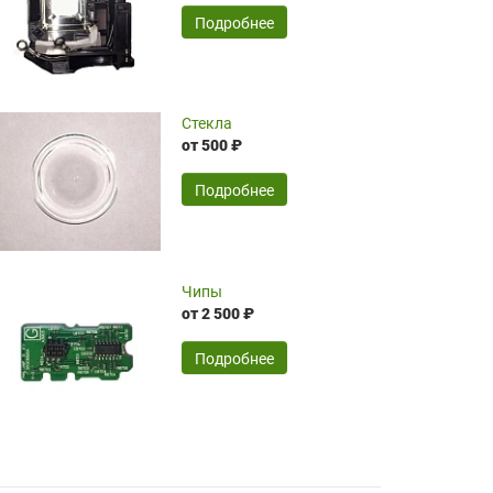
временные затраты по достаточно
SERGEY FOURSOV,
24.04.2026
Подробнее
оптимизированной стоимости, чему
чрезмерно благодарны!)))
Достоинства:
Стекла
от 500 ₽
широкий ассортимент ламп, как оригиналов,
так и аналогов.Быстрое оформление и
передача в доставку, приемлемые цены. Мне
Подробнее
понравилось.
Читать полностью
Чипы
Mr.Candy,
16.04.2026
от 2 500 ₽
Подробнее
Достоинства:
очень понравилось , сервис ,качество ,цена