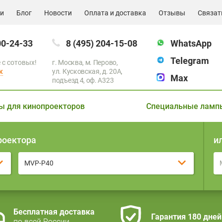
ии
Блог
Новости
Оплата и доставка
Отзывы
Связат
00-24-33
8 (495) 204-15-08
WhatsApp
Telegram
 с сотовых!
г. Москва, м. Перово,
к
ул. Кусковская, д. 20А,
Max
подъезд 4, оф. A323
ы для кинопроекторов
Специальные ламп
роектора
и
MVP-P40
Бесплатная доставка
Гарантия 180 дней
по всей России