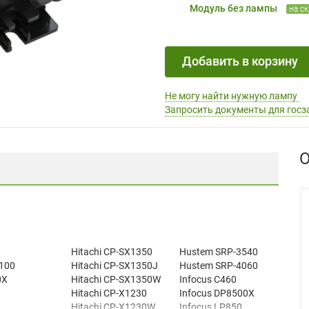
Модуль без лампы
на с
Добавить в корзину
Не могу найти нужную лампу
Запросить документы для госз
О
Hitachi CP-SX1350
Hustem SRP-3540
100
Hitachi CP-SX1350J
Hustem SRP-4060
0X
Hitachi CP-SX1350W
Infocus C460
Hitachi CP-X1230
Infocus DP8500X
L
Hitachi CP-X1230W
Infocus LP850