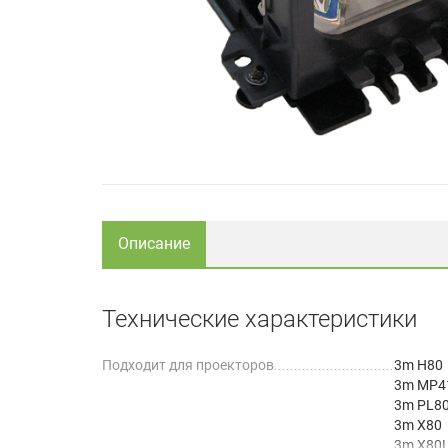
Описание
Технические характеристики
Подходит для проекторов
3m H80
3m MP4
3m PL8
3m X80
3m X80