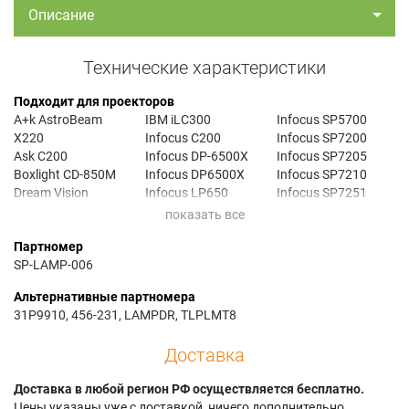
Описание
Технические характеристики
Подходит для проекторов
A+k AstroBeam
IBM iLC300
Infocus SP5700
X220
Infocus C200
Infocus SP7200
Ask C200
Infocus DP-6500X
Infocus SP7205
Boxlight CD-850M
Infocus DP6500X
Infocus SP7210
Dream Vision
Infocus LP650
Infocus SP7251
DREAMWEAVER
Infocus LP7200
Knoll HD177
Dream Vision
Infocus LS5700
Knoll HD272
Партномер
DREAMWEAVER 2
Infocus LS7200
Knoll HD282
SP-LAMP-006
Dream Vision
Infocus LS7205
Knoll HD284
DREAMWEAVER 3
Infocus LS7210
Proxima DP-6500X
Альтернативные партномера
Dream Vision
Infocus ScreenPlay
Ta 380
31P9910, 456-231, LAMPDR, TLPLMT8
DREAMWEAVER 3+
5700
Ta 580RF
Dream Vision
Infocus ScreenPlay
Toshiba TDP-M8U
Доставка
DREAMWEAVER
7200
Toshiba TDP-MT8
PLUS
Infocus ScreenPlay
Toshiba TDP-MT800
Доставка в любой регион РФ осуществляется бесплатно.
Dukane Image Pro
7205
Toshiba TDP-MT8J
Цены указаны уже с доставкой, ничего дополнительно