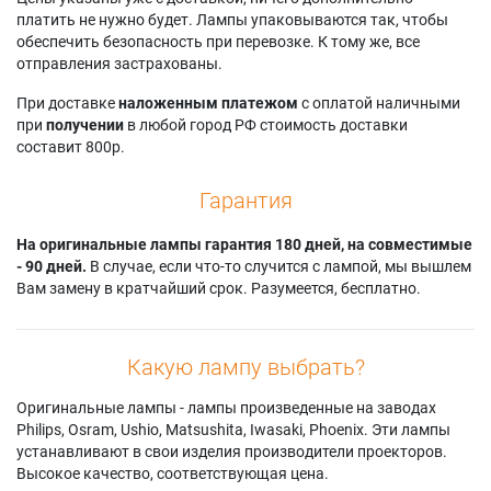
8757
Infocus ScreenPlay
Toshiba TDP-MT8U
платить не нужно будет. Лампы упаковываются так, чтобы
Geha COMPACT 290
7210
обеспечить безопасность при перевозке. К тому же, все
отправления застрахованы.
При доставке
наложенным платежом
с оплатой наличными
при
получении
в любой город РФ стоимость доставки
составит 800р.
Гарантия
На оригинальные лампы гарантия 180 дней, на совместимые
- 90 дней.
В случае, если что-то случится с лампой, мы вышлем
Вам замену в кратчайший срок. Разумеется, бесплатно.
Какую лампу выбрать?
Оригинальные лампы - лампы произведенные на заводах
Philips, Osram, Ushio, Matsushita, Iwasaki, Phoenix. Эти лампы
устанавливают в свои изделия производители проекторов.
Высокое качество, соответствующая цена.