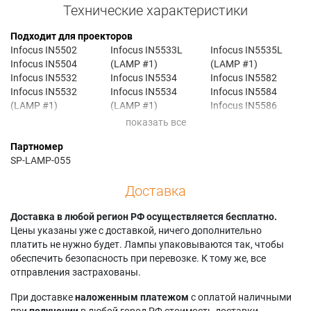
Технические характеристики
Подходит для проекторов
Infocus IN5502
Infocus IN5533L
Infocus IN5535L
Infocus IN5504
(LAMP #1)
(LAMP #1)
Infocus IN5532
Infocus IN5534
Infocus IN5582
Infocus IN5532
Infocus IN5534
Infocus IN5584
(LAMP #1)
(LAMP #1)
Infocus IN5586
Infocus IN5533
Infocus IN5535
(LAMP #1)
Infocus IN5533
Infocus IN5535
Infocus IN5588
Партномер
(LAMP #1)
(LAMP #1)
(LAMP #1)
SP-LAMP-055
Доставка
Доставка в любой регион РФ осуществляется бесплатно.
Цены указаны уже с доставкой, ничего дополнительно
платить не нужно будет. Лампы упаковываются так, чтобы
обеспечить безопасность при перевозке. К тому же, все
отправления застрахованы.
При доставке
наложенным платежом
с оплатой наличными
при
получении
в любой город РФ стоимость доставки