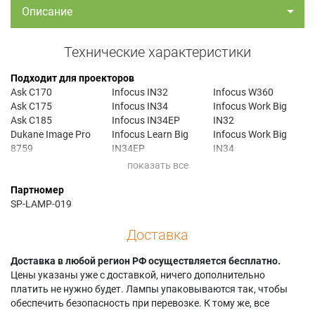
Описание
Технические характеристики
Подходит для проекторов
Ask C170
Infocus IN32
Infocus W360
Ask C175
Infocus IN34
Infocus Work Big
Ask C185
Infocus IN34EP
IN32
Dukane Image Pro
Infocus Learn Big
Infocus Work Big
8759
IN34EP
IN34
Infocus C170
Infocus LP600
Infocus WorkBig
Infocus C175
Infocus W320
IN32
Партномер
Infocus C185
Infocus W340
Proxima C175
SP-LAMP-019
Доставка
Доставка в любой регион РФ осуществляется бесплатно.
Цены указаны уже с доставкой, ничего дополнительно
платить не нужно будет. Лампы упаковываются так, чтобы
обеспечить безопасность при перевозке. К тому же, все