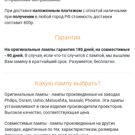
Barco FL32 WUXGA
cineo30 720
F35 AS3D 1080p
Barco R9021002
Projectiondesign
Projectiondesign
При доставке
наложенным платежом
с оплатой наличными
Christie DS +65
CINEO35
F35 AS3D WUXGA
при
получении
в любой город РФ стоимость доставки
Christie DS+65
Projectiondesign
Projectiondesign
составит 800р.
Christie DS+650
F3+
F35 PANORAMA
Christie DS+655
Projectiondesign
Projectiondesign
Гарантия
Christie HD 405
F3+ SX+
F35 WQXGA
Christie HD405
Projectiondesign
Projectiondesign
Christie HD450
На оригинальные лампы гарантия 180 дней, на совместимые
F3+ SXGA
FL32 1080
Projectiondesign
- 90 дней.
В случае, если что-то случится с лампой, мы вышлем
Projectiondesign
Projectiondesign
Avielo Optix 1080
Вам замену в кратчайший срок. Разумеется, бесплатно.
F3+ SXGA+
FL32 WUXGA
Projectiondesign
Projectiondesign
Cineo 3 1080
F3+ XGA
Projectiondesign
Projectiondesign
Какую лампу выбрать?
CINEO 3+
F30 1080
Оригинальные лампы - лампы произведенные на заводах
Philips, Osram, Ushio, Matsushita, Iwasaki, Phoenix. Эти лампы
устанавливают в свои изделия производители проекторов.
Высокое качество, соответствующая цена.
Совместимые лампы - лампы произведенные на других
заводах, идентичные по тех. характеристикам, размерам.