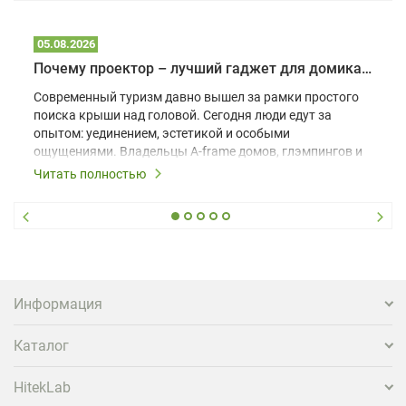
05.08.2026
Почему проектор – лучший гаджет для домика в глэмпинге
Современный туризм давно вышел за рамки простого
поиска крыши над головой. Сегодня люди едут за
опытом: уединением, эстетикой и особыми
ощущениями. Владельцы A-frame домов, глэмпингов и
шале понимают, что конкуренция растет, и
Читать полностью
стандартного набора мебели уже недостаточно. Чтобы
гость не просто забронировал жилье, а захотел
вернуться и поделиться впечатлениями в соцсетях,
нужно предложить ему нечто особенное. Одним из
самых эффективных и бюджетных способов стать
заметнее на фоне конкурентов является установка
проектора.
Информация
Каталог
HitekLab