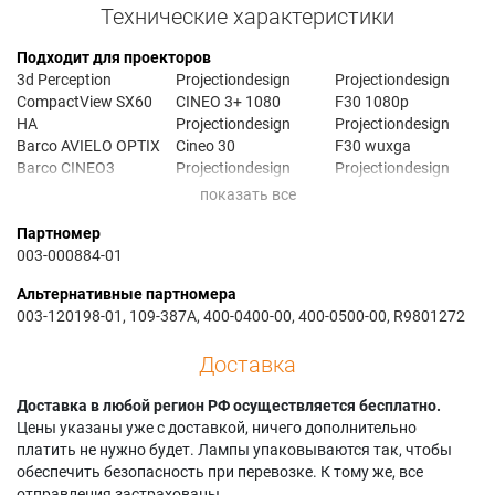
Технические характеристики
Подходит для проекторов
3d Perception
Projectiondesign
Projectiondesign
CompactView SX60
CINEO 3+ 1080
F30 1080p
HA
Projectiondesign
Projectiondesign
Barco AVIELO OPTIX
Cineo 30
F30 wuxga
Barco CINEO3
Projectiondesign
Projectiondesign
Barco CINEO30
Cineo 30 1080
F30SX+
Barco CNHD-81B
Projectiondesign
Projectiondesign
Партномер
Barco CNWU-61B
Cineo 30 720
F32
003-000884-01
Barco CNWU-81B
Projectiondesign
Projectiondesign
Barco CR Series
Cineo 32
F32 1080
Альтернативные партномера
Barco CRPN-52B
Projectiondesign
Projectiondesign
003-120198-01, 109-387A, 400-0400-00, 400-0500-00, R9801272
Barco CRPN-62B
Cineo 35
F32 1080p
Barco CRWQ-62B
Projectiondesign
Projectiondesign
Доставка
Barco CRWQ-72B
cineo3+
F32 SX+
Barco F3
Projectiondesign
Projectiondesign
Доставка в любой регион РФ осуществляется бесплатно.
Barco F3 SX+
cineo3+ 1080
F32 WUXGA
Цены указаны уже с доставкой, ничего дополнительно
Barco F3 XGA
Projectiondesign
Projectiondesign
платить не нужно будет. Лампы упаковываются так, чтобы
Barco F30
cineo30 1080
F35
обеспечить безопасность при перевозке. К тому же, все
Barco F32 sx+
Projectiondesign
Projectiondesign
отправления застрахованы.