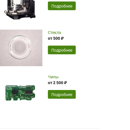
временные затраты по достаточно
SERGEY FOURSOV,
24.04.2026
Подробнее
оптимизированной стоимости, чему
чрезмерно благодарны!)))
Достоинства:
Стекла
от 500 ₽
широкий ассортимент ламп, как оригиналов,
так и аналогов.Быстрое оформление и
передача в доставку, приемлемые цены. Мне
Подробнее
понравилось.
Читать полностью
Чипы
Mr.Candy,
16.04.2026
от 2 500 ₽
Подробнее
Достоинства:
очень понравилось , сервис ,качество ,цена