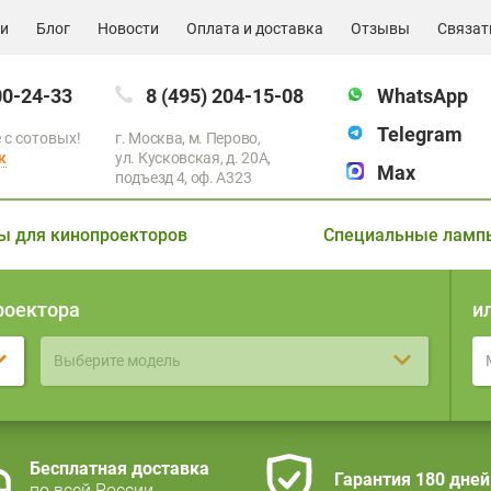
ии
Блог
Новости
Оплата и доставка
Отзывы
Связат
00-24-33
8 (495) 204-15-08
WhatsApp
Telegram
 с сотовых!
г. Москва, м. Перово,
к
ул. Кусковская, д. 20А,
Max
подъезд 4, оф. A323
ы для кинопроекторов
Специальные ламп
роектора
и
Выберите модель
Бесплатная доставка
Гарантия 180 дней
по всей России