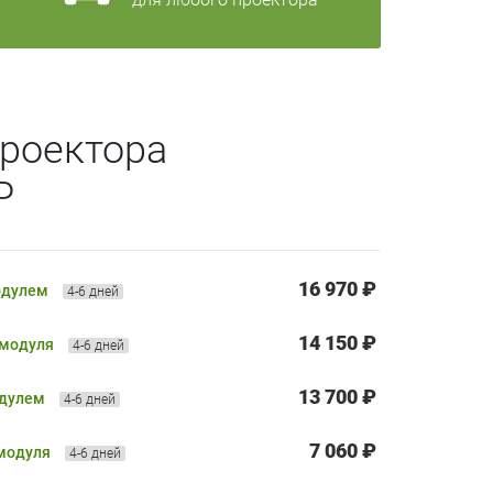
роектора
P
16 970 ₽
одулем
4-6 дней
14 150 ₽
 модуля
4-6 дней
13 700 ₽
одулем
4-6 дней
7 060 ₽
 модуля
4-6 дней