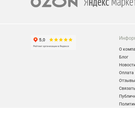
Инфор
О комп
Блог
Новост
Оплата 
Отзыв
Связать
Публич
Политик
персон
Согласи
данных