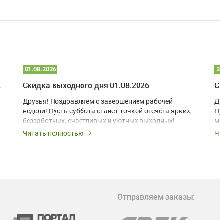
01.08.2026
2
 глэмпинге
Скидка выходного дня 01.08.2026
С
Друзья! Поздравляем с завершением рабочей
Д
недели! Пусть суббота станет точкой отсчёта ярких,
П
беззаботных, счастливых и уютных выходных!
м
з
Читать полностью
Ч
В
в
в
М
Отправляем заказы:
м
Г