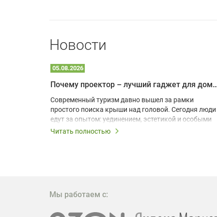
Новости
05.08.2026
Почему проектор – лучший гаджет для домика в
одарят
Современный туризм давно вышел за рамки
х
простого поиска крыши над головой. Сегодня люди
едут за опытом: уединением, эстетикой и особыми
ощущениями. Владельцы A-frame домов,
Читать полностью
!
глэмпингов и шале понимают, что конкуренция
растет, и стандартного набора мебели уже
, на
недостаточно. Чтобы гость не просто
забронировал жилье, а захотел вернуться и
поделиться впечатлениями в соцсетях, нужно
предложить ему нечто особенное. Одним из самых
Мы работаем с:
эффективных и бюджетных способов стать
заметнее на фоне конкурентов является установка
проектора.