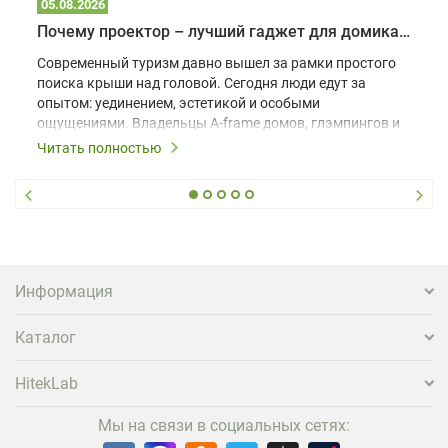
05.08.2026
Почему проектор – лучший гаджет для домика в глэмпинге
Современный туризм давно вышел за рамки простого
поиска крыши над головой. Сегодня люди едут за
опытом: уединением, эстетикой и особыми
ощущениями. Владельцы A-frame домов, глэмпингов и
шале понимают, что конкуренция растет, и
Читать полностью
стандартного набора мебели уже недостаточно. Чтобы
гость не просто забронировал жилье, а захотел
вернуться и поделиться впечатлениями в соцсетях,
нужно предложить ему нечто особенное. Одним из
самых эффективных и бюджетных способов стать
заметнее на фоне конкурентов является установка
проектора.
Информация
Каталог
HitekLab
Мы на связи в социальных сетях: