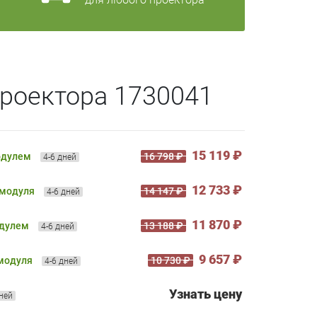
роектора 1730041
15 119 ₽
одулем
16 798 ₽
4-6 дней
12 733 ₽
 модуля
14 147 ₽
4-6 дней
11 870 ₽
одулем
13 188 ₽
4-6 дней
9 657 ₽
 модуля
10 730 ₽
4-6 дней
Узнать цену
дней