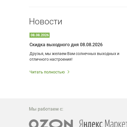
Новости
08.08.2026
Optoma W309ST: идеальное решение для малых пространств и учебных классов
Скидка выходного дня 08.08.2026
удь то
Друзья, мы желаем Вам солнечных выходных и
ли
отличного настроения!
дования
 важным.
Читать полностью
W309ST
то
 которое
ажение
Мы работаем с: