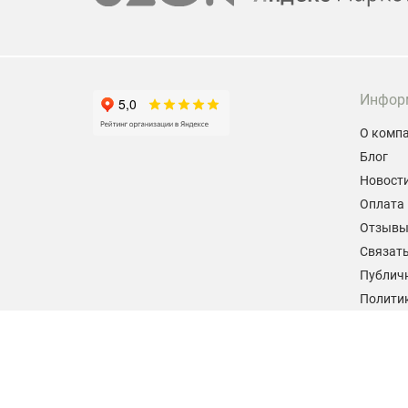
Инфор
О комп
Блог
Новост
Оплата 
Отзыв
Связать
Публич
Политик
персон
Согласи
данных
2026 © hiteklab.ru