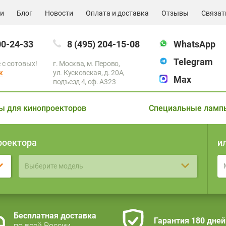
ии
Блог
Новости
Оплата и доставка
Отзывы
Связат
00-24-33
8 (495) 204-15-08
WhatsApp
Telegram
 с сотовых!
г. Москва, м. Перово,
к
ул. Кусковская, д. 20А,
Max
подъезд 4, оф. A323
ы для кинопроекторов
Специальные ламп
роектора
и
Выберите модель
Бесплатная доставка
Гарантия 180 дней
по всей России