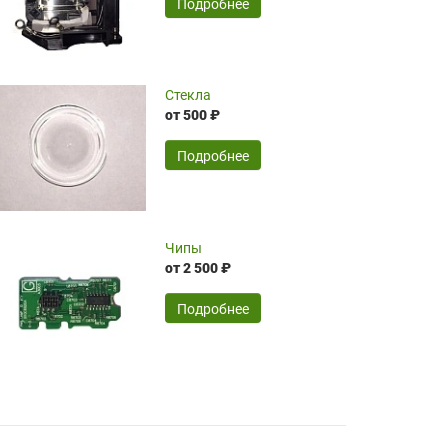
SERGEY FOURSOV,
24.04.2026
Подробнее
оптимизированной стоимости, чему
чрезмерно благодарны!)))
Достоинства:
Стекла
от 500 ₽
широкий ассортимент ламп, как оригиналов,
так и аналогов.Быстрое оформление и
передача в доставку, приемлемые цены. Мне
Подробнее
понравилось.
Читать полностью
Чипы
Mr.Candy,
16.04.2026
от 2 500 ₽
Подробнее
Достоинства:
очень понравилось , сервис ,качество ,цена