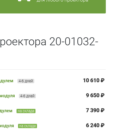
роектора 20-01032-
10 610 ₽
одулем
4-6 дней
9 650 ₽
 модуля
4-6 дней
7 390 ₽
одулем
на складе
6 240 ₽
 модуля
на складе