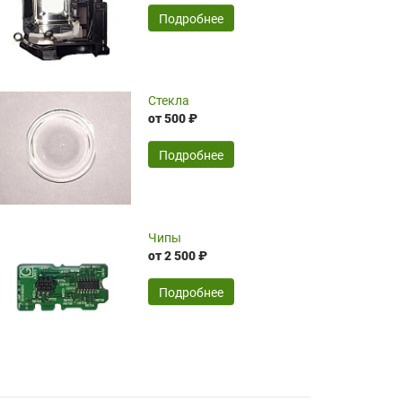
временные затраты по достаточно
SERGEY FOURSOV,
24.04.2026
Подробнее
оптимизированной стоимости, чему
чрезмерно благодарны!)))
Достоинства:
Стекла
от 500 ₽
широкий ассортимент ламп, как оригиналов,
так и аналогов.Быстрое оформление и
передача в доставку, приемлемые цены. Мне
Подробнее
понравилось.
Читать полностью
Чипы
Mr.Candy,
16.04.2026
от 2 500 ₽
Подробнее
Достоинства:
очень понравилось , сервис ,качество ,цена