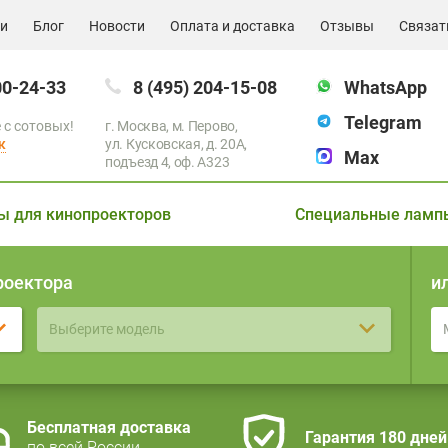
ии
Блог
Новости
Оплата и доставка
Отзывы
Связат
00-24-33
8 (495) 204-15-08
WhatsApp
Telegram
 с сотовых!
г. Москва, м. Перово,
к
ул. Кусковская, д. 20А,
Max
подъезд 4, оф. A323
ы для кинопроекторов
Специальные ламп
роектора
и
Выберите модель
Бесплатная доставка
Гарантия 180 дней
по всей России