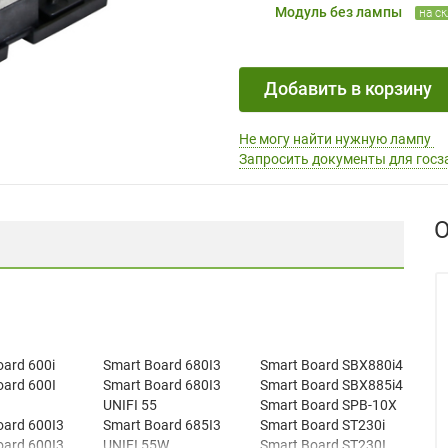
Модуль без лампы
на с
Добавить в корзину
Не могу найти нужную лампу
Запросить документы для госз
О
ard 600i
Smart Board 680I3
Smart Board SBX880i4
oard 600I
Smart Board 680I3
Smart Board SBX885i4
UNIFI 55
Smart Board SPB-10X
oard 600I3
Smart Board 685I3
Smart Board ST230i
oard 600I3
UNIFI 55W
Smart Board ST230I