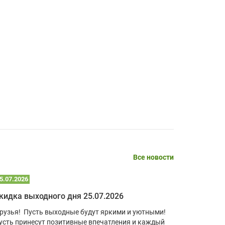
Алексей Григорьев МГ,
08.04.2026
Достоинства:
Быстрая и качественная работа менеджера,
доставка в указанный срок, товар
заявленного качества.
Читать полностью
Все новости
5.07.2026
Алексей Клыков,
22.07.2026
08.04.2026
кидка выходного дня 25.07.2026
рузья! Пусть выходные будут яркими и уютными!
В условия
усть принесут позитивные впечатления и каждый
учебный к
Достоинства: