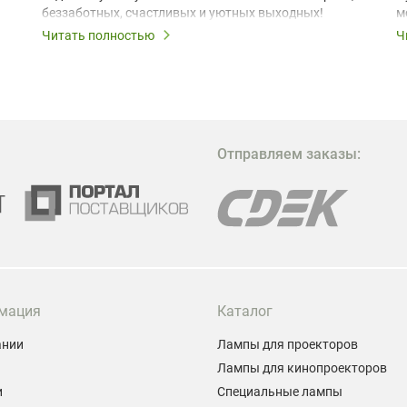
беззаботных, счастливых и уютных выходных!
м
з
Читать полностью
Ч
В
в
в
М
Отправляем заказы:
м
Г
мация
Каталог
ании
Лампы для проекторов
Лампы для кинопроекторов
и
Специальные лампы