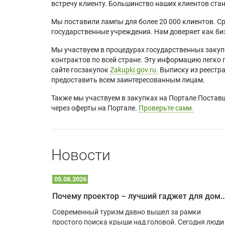
встречу клиенту. Большинство наших клиентов ст
Мы поставили лампы для более 20 000 клиентов. Ср
государственные учреждения. Нам доверяет как биз
Мы участвуем в процедурах государственных закуп
контрактов по всей стране. Эту информацию легко 
сайте госзакупок
Zakupki.gov.ru.
Выписку из реестр
предоставить всем заинтересованным лицам.
Также мы участвуем в закупках на Портале Постав
через оферты на Портале.
Проверьте сами.
Новости
05.08.2026
Почему проектор – лучший гаджет для домика в
одарят
Современный туризм давно вышел за рамки
х
простого поиска крыши над головой. Сегодня люди