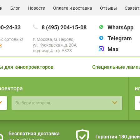
ии
Блог
Новости
Оплата и доставка
Отзывы
Связат
00-24-33
8 (495) 204-15-08
WhatsApp
Telegram
 с сотовых!
г. Москва, м. Перово,
к
ул. Кусковская, д. 20А,
Max
подъезд 4, оф. A323
ы для кинопроекторов
Специальные ламп
роектора
и
Выберите модель
Бесплатная доставка
Гарантия 180 дней
по всей России