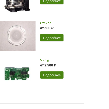
SERGEY FOURSOV,
24.04.2026
Подробнее
оптимизированной стоимости, чему
чрезмерно благодарны!)))
Достоинства:
Стекла
от 500 ₽
широкий ассортимент ламп, как оригиналов,
так и аналогов.Быстрое оформление и
передача в доставку, приемлемые цены. Мне
Подробнее
понравилось.
Читать полностью
Чипы
Mr.Candy,
16.04.2026
от 2 500 ₽
Подробнее
Достоинства:
очень понравилось , сервис ,качество ,цена