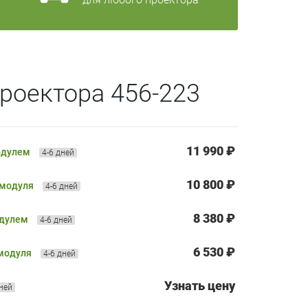
роектора 456-223
11 990 ₽
одулем
4-6 дней
10 800 ₽
 модуля
4-6 дней
8 380 ₽
одулем
4-6 дней
6 530 ₽
 модуля
4-6 дней
Узнать цену
дней