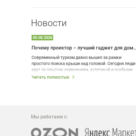
Новости
05.08.2026
Почему проектор – лучший гаджет для домика в
одарят
Современный туризм давно вышел за рамки
х
простого поиска крыши над головой. Сегодня люди
едут за опытом: уединением, эстетикой и особыми
ощущениями. Владельцы A-frame домов,
Читать полностью
!
глэмпингов и шале понимают, что конкуренция
растет, и стандартного набора мебели уже
, на
недостаточно. Чтобы гость не просто
забронировал жилье, а захотел вернуться и
поделиться впечатлениями в соцсетях, нужно
предложить ему нечто особенное. Одним из самых
Мы работаем с:
эффективных и бюджетных способов стать
заметнее на фоне конкурентов является установка
проектора.