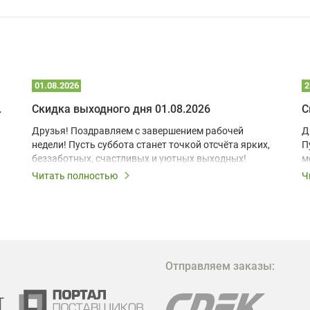
01.08.2026
2
 глэмпинге
Скидка выходного дня 01.08.2026
С
Друзья! Поздравляем с завершением рабочей
Д
недели! Пусть суббота станет точкой отсчёта ярких,
П
беззаботных, счастливых и уютных выходных!
м
з
Читать полностью
Ч
В
в
в
М
Отправляем заказы:
м
Г