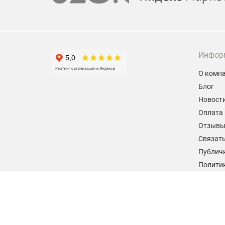
Инфор
О комп
Блог
Новост
Оплата 
Отзыв
Связать
Публич
Политик
персон
Согласи
данных
2026 © hiteklab.ru