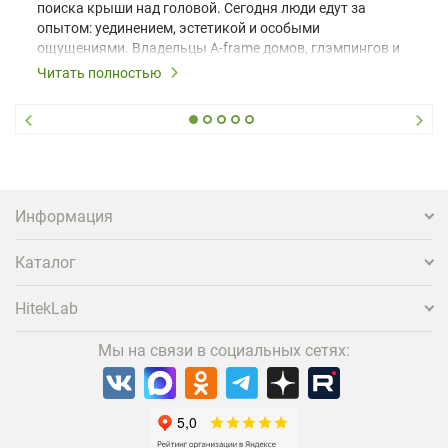
поиска крыши над головой. Сегодня люди едут за
опытом: уединением, эстетикой и особыми
ощущениями. Владельцы A-frame домов, глэмпингов и
шале понимают, что конкуренция растет, и
Читать полностью
стандартного набора мебели уже недостаточно. Чтобы
гость не просто забронировал жилье, а захотел
вернуться и поделиться впечатлениями в соцсетях,
нужно предложить ему нечто особенное. Одним из
самых эффективных и бюджетных способов стать
заметнее на фоне конкурентов является установка
проектора.
Информация
Каталог
HitekLab
Мы на связи в социальных сетях: