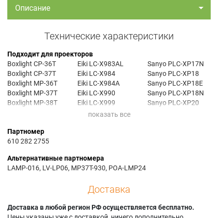
Описание
Технические характеристики
Подходит для проекторов
Boxlight CP-36T
Eiki LC-X983AL
Sanyo PLC-XP17N
Boxlight CP-37T
Eiki LC-X984
Sanyo PLC-XP18
Boxlight MP-36T
Eiki LC-X984A
Sanyo PLC-XP18E
Boxlight MP-37T
Eiki LC-X990
Sanyo PLC-XP18N
Boxlight MP-38T
Eiki LC-X999
Sanyo PLC-XP20
Canon LV-7525
Eiki LC-X999A
Sanyo PLC-XP208C
Canon LV-7525E
Proxima DP-9240
Sanyo PLC-XP20B
Партномер
Canon LV-7535
Proxima DP-9240+
Sanyo PLC-XP20E
610 282 2755
Canon LV-7535E
Proxima DP-9260
Sanyo PLC-XP20N
Canon LV-7535U
Proxima DP-9260+
Sanyo PLC-XP21
Альтернативные партномера
Eiki LC-990
Sanyo PLC-21N
Sanyo PLC-XP218C
LAMP-016, LV-LP06, MP37T-930, POA-LMP24
Eiki LC-X983
Sanyo PLC-XP17
Sanyo PLC-XP21E
Eiki LC-X983A
Sanyo PLC-XP17E
Sanyo PLC-XP21N
Доставка
Доставка в любой регион РФ осуществляется бесплатно.
Цены указаны уже с доставкой, ничего дополнительно