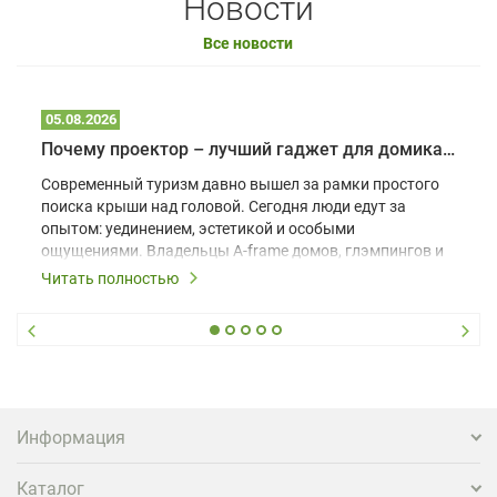
Новости
Все новости
05.08.2026
Почему проектор – лучший гаджет для домика в глэмпинге
Современный туризм давно вышел за рамки простого
поиска крыши над головой. Сегодня люди едут за
опытом: уединением, эстетикой и особыми
ощущениями. Владельцы A-frame домов, глэмпингов и
шале понимают, что конкуренция растет, и
Читать полностью
стандартного набора мебели уже недостаточно. Чтобы
гость не просто забронировал жилье, а захотел
вернуться и поделиться впечатлениями в соцсетях,
нужно предложить ему нечто особенное. Одним из
самых эффективных и бюджетных способов стать
заметнее на фоне конкурентов является установка
проектора.
Информация
Каталог