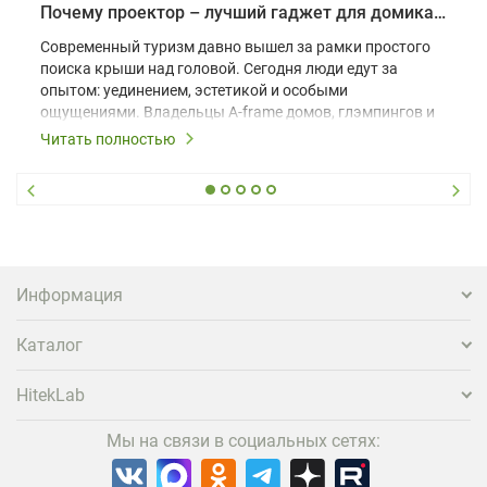
Почему проектор – лучший гаджет для домика в глэмпинге
Современный туризм давно вышел за рамки простого
поиска крыши над головой. Сегодня люди едут за
опытом: уединением, эстетикой и особыми
ощущениями. Владельцы A-frame домов, глэмпингов и
шале понимают, что конкуренция растет, и
Читать полностью
стандартного набора мебели уже недостаточно. Чтобы
гость не просто забронировал жилье, а захотел
вернуться и поделиться впечатлениями в соцсетях,
нужно предложить ему нечто особенное. Одним из
самых эффективных и бюджетных способов стать
заметнее на фоне конкурентов является установка
проектора.
Информация
Каталог
HitekLab
Мы на связи в социальных сетях: