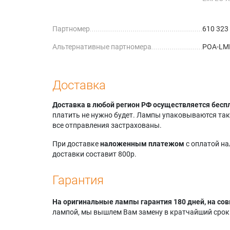
Eiki LC-
Eiki LC-
Партномер
610 323
Eiki LC
Eiki LC
Альтернативные партномера
POA-LM
Доставка
Доставка в любой регион РФ осуществляется бесп
платить не нужно будет. Лампы упаковываются так,
все отправления застрахованы.
При доставке
наложенным платежом
с оплатой н
доставки составит 800р.
Гарантия
На оригинальные лампы гарантия 180 дней, на сов
лампой, мы вышлем Вам замену в кратчайший срок.