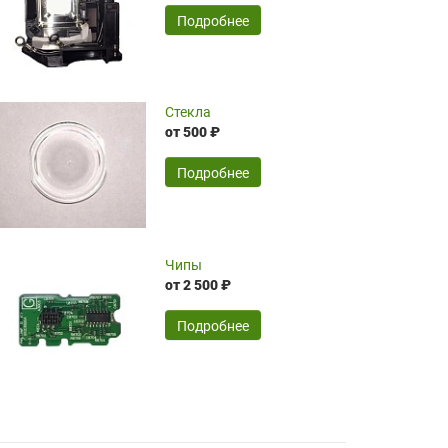
временные затраты по достаточно
SERGEY FOURSOV,
24.04.2026
Подробнее
оптимизированной стоимости, чему
чрезмерно благодарны!)))
Достоинства:
Стекла
от 500 ₽
широкий ассортимент ламп, как оригиналов,
так и аналогов.Быстрое оформление и
передача в доставку, приемлемые цены. Мне
Подробнее
понравилось.
Читать полностью
Чипы
Mr.Candy,
16.04.2026
от 2 500 ₽
Подробнее
Достоинства:
очень понравилось , сервис ,качество ,цена