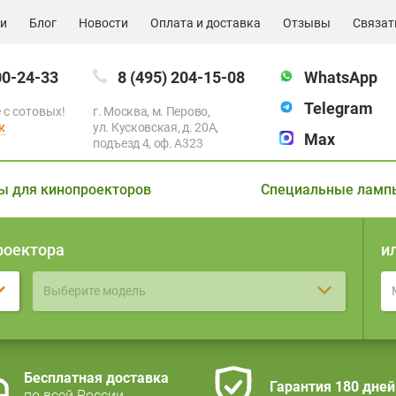
ии
Блог
Новости
Оплата и доставка
Отзывы
Связат
00-24-33
8 (495) 204-15-08
WhatsApp
Telegram
 с сотовых!
г. Москва, м. Перово,
к
ул. Кусковская, д. 20А,
Max
подъезд 4, оф. A323
ы для кинопроекторов
Специальные ламп
роектора
и
Выберите модель
Бесплатная доставка
Гарантия 180 дней
по всей России