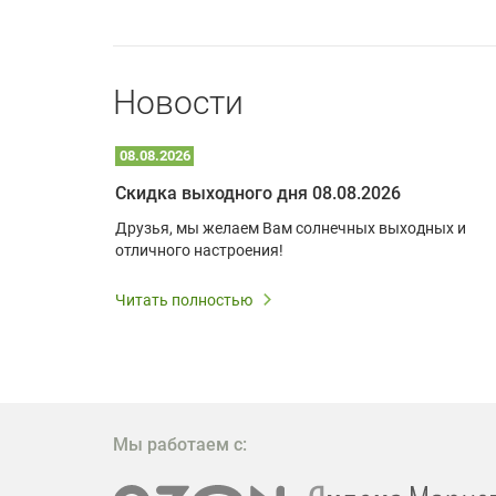
Новости
08.08.2026
Optoma W309ST: идеальное решение для малых пространств и учебных классов
Скидка выходного дня 08.08.2026
удь то
Друзья, мы желаем Вам солнечных выходных и
ли
отличного настроения!
дования
 важным.
Читать полностью
W309ST
то
 которое
ажение
Мы работаем с: