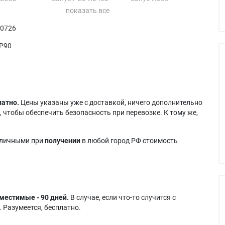
XB24D
Sanyo PLC-XL40S
Sanyo XU84
XB27
Sanyo PLC-XU40S
Sanyo XU86
 0726
-XB27DN
Sanyo PLC-XU73
Sanyo XU87
-XB27N
Sanyo PLC-XU76
P90
латно.
Цены указаны уже с доставкой, ничего дополнительно
 чтобы обеспечить безопасность при перевозке. К тому же,
аличными при
получении
в любой город РФ стоимость
местимые - 90 дней.
В случае, если что-то случится с
 Разумеется, бесплатно.