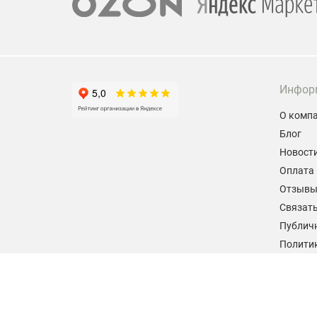
Инфор
О комп
Блог
Новост
Оплата 
Отзыв
Связать
Публич
Политик
персон
Согласи
данных