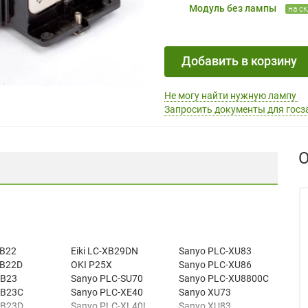
Модуль без лампы
на с
Добавить в корзину
Не могу найти нужную лампу
Запросить документы для госз
О
SB22
Eiki LC-XB29DN
Sanyo PLC-XU83
SB22D
OKI P25X
Sanyo PLC-XU86
XB23
Sanyo PLC-SU70
Sanyo PLC-XU8800C
XB23C
Sanyo PLC-XE40
Sanyo XU73
XB23D
Sanyo PLC-XL40L
Sanyo XU83