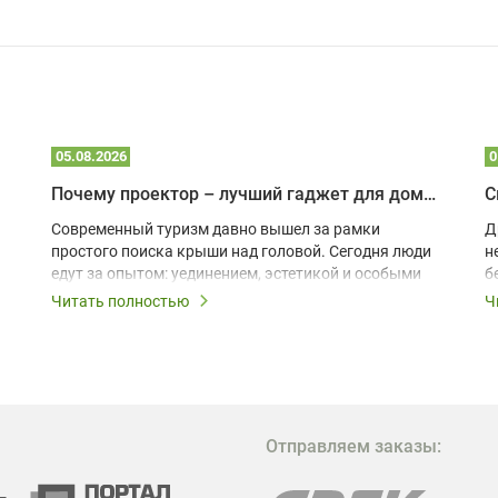
05.08.2026
0
Почему проектор – лучший гаджет для домика в глэмпинге
С
Современный туризм давно вышел за рамки
Д
простого поиска крыши над головой. Сегодня люди
н
едут за опытом: уединением, эстетикой и особыми
б
ощущениями. Владельцы A-frame домов,
Читать полностью
Ч
глэмпингов и шале понимают, что конкуренция
растет, и стандартного набора мебели уже
недостаточно. Чтобы гость не просто
забронировал жилье, а захотел вернуться и
поделиться впечатлениями в соцсетях, нужно
предложить ему нечто особенное. Одним из самых
Отправляем заказы:
эффективных и бюджетных способов стать
заметнее на фоне конкурентов является установка
проектора.