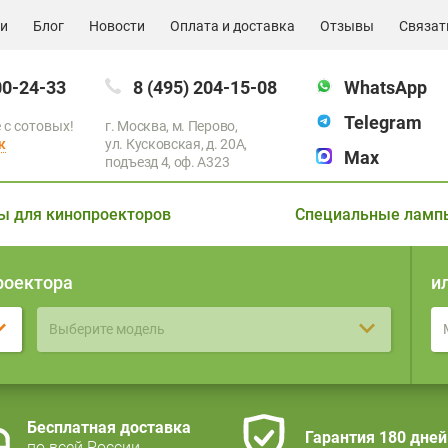
ии
Блог
Новости
Оплата и доставка
Отзывы
Связат
00-24-33
8 (495) 204-15-08
WhatsApp
Telegram
 с сотовых!
г. Москва, м. Перово,
к
ул. Кусковская, д. 20А,
Max
подъезд 4, оф. A323
ы для кинопроекторов
Специальные ламп
роектора
и
Выберите модель
Бесплатная доставка
Гарантия 180 дней
по всей России