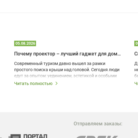
05.08.2026
0
Почему проектор – лучший гаджет для домика в глэмпинге
С
Современный туризм давно вышел за рамки
Д
простого поиска крыши над головой. Сегодня люди
н
едут за опытом: уединением, эстетикой и особыми
б
ощущениями. Владельцы A-frame домов,
Читать полностью
Ч
глэмпингов и шале понимают, что конкуренция
растет, и стандартного набора мебели уже
недостаточно. Чтобы гость не просто
забронировал жилье, а захотел вернуться и
поделиться впечатлениями в соцсетях, нужно
предложить ему нечто особенное. Одним из самых
Отправляем заказы:
эффективных и бюджетных способов стать
заметнее на фоне конкурентов является установка
проектора.