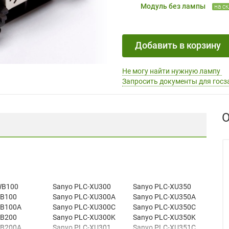
Модуль без лампы
на с
Добавить в корзину
Не могу найти нужную лампу
Запросить документы для госз
О
-WB100
Sanyo PLC-XU300
Sanyo PLC-XU350
XB100
Sanyo PLC-XU300A
Sanyo PLC-XU350A
-XB100A
Sanyo PLC-XU300C
Sanyo PLC-XU350C
XB200
Sanyo PLC-XU300K
Sanyo PLC-XU350K
-XB200A
Sanyo PLC-XU301
Sanyo PLC-XU351C