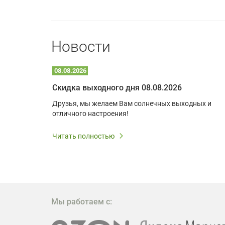
Новости
08.08.2026
Optoma W309ST: идеальное решение для малых пространств и учебных классов
Скидка выходного дня 08.08.2026
удь то
Друзья, мы желаем Вам солнечных выходных и
ли
отличного настроения!
дования
 важным.
Читать полностью
W309ST
то
 которое
ажение
Мы работаем с: