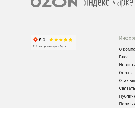
Инфор
О комп
Блог
Новост
Оплата 
Отзыв
Связать
Публич
Политик
персон
Согласи
данных