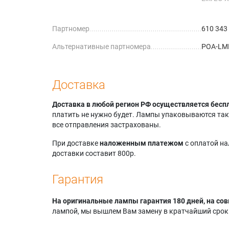
Eiki LC
Eiki LC-
Партномер
610 343
Sanyo 
Sanyo 
Альтернативные партномера
POA-LM
Sanyo 
Sanyo 
Доставка
Доставка в любой регион РФ осуществляется бесп
платить не нужно будет. Лампы упаковываются так,
все отправления застрахованы.
При доставке
наложенным платежом
с оплатой н
доставки составит 800р.
Гарантия
На оригинальные лампы гарантия 180 дней, на сов
лампой, мы вышлем Вам замену в кратчайший срок.