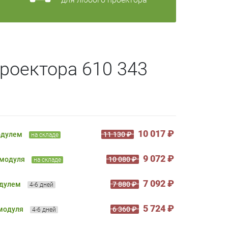
роектора 610 343
10 017 ₽
одулем
11 130 ₽
на складе
9 072 ₽
 модуля
10 080 ₽
на складе
7 092 ₽
одулем
7 880 ₽
4-6 дней
5 724 ₽
 модуля
6 360 ₽
4-6 дней