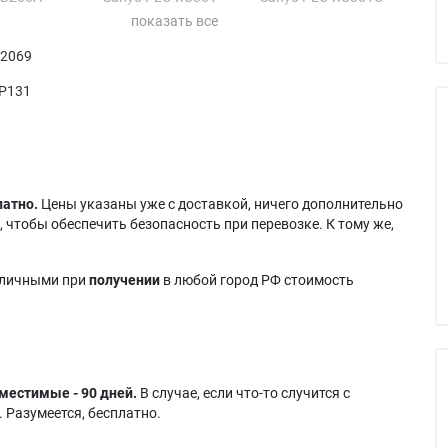
-XB200D
Sanyo PLC-XU301A
Sanyo PLC-XU355
XB200I
Sanyo PLC-XU305
Sanyo PLC-XU355A
 2069
PLC-WR251
Sanyo PLC-XU305A
Sanyo PLC-XU355K
PLC-WXU300
Sanyo PLC-XU305C
Sanyo PLC-XWU300
P131
PLC-WXU300A
Sanyo PLC-XU305K
PLC-WXU300K
Sanyo PLC-XU310C
латно.
Цены указаны уже с доставкой, ничего дополнительно
 чтобы обеспечить безопасность при перевозке. К тому же,
аличными при
получении
в любой город РФ стоимость
местимые - 90 дней.
В случае, если что-то случится с
 Разумеется, бесплатно.