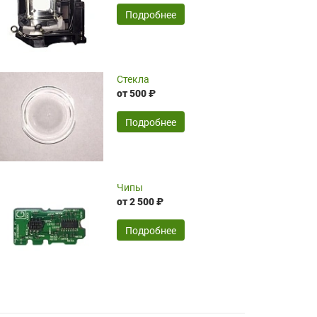
временные затраты по достаточно
SERGEY FOURSOV,
24.04.2026
Подробнее
оптимизированной стоимости, чему
чрезмерно благодарны!)))
Достоинства:
Стекла
от 500 ₽
широкий ассортимент ламп, как оригиналов,
так и аналогов.Быстрое оформление и
передача в доставку, приемлемые цены. Мне
Подробнее
понравилось.
Читать полностью
Чипы
Mr.Candy,
16.04.2026
от 2 500 ₽
Подробнее
Достоинства:
очень понравилось , сервис ,качество ,цена