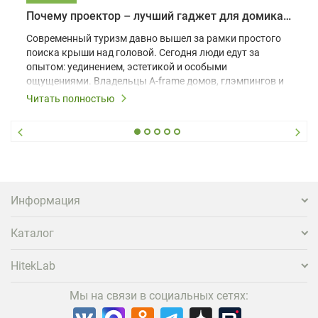
Почему проектор – лучший гаджет для домика в глэмпинге
Современный туризм давно вышел за рамки простого
поиска крыши над головой. Сегодня люди едут за
опытом: уединением, эстетикой и особыми
ощущениями. Владельцы A-frame домов, глэмпингов и
шале понимают, что конкуренция растет, и
Читать полностью
стандартного набора мебели уже недостаточно. Чтобы
гость не просто забронировал жилье, а захотел
вернуться и поделиться впечатлениями в соцсетях,
нужно предложить ему нечто особенное. Одним из
самых эффективных и бюджетных способов стать
заметнее на фоне конкурентов является установка
проектора.
Информация
Каталог
HitekLab
Мы на связи в социальных сетях: