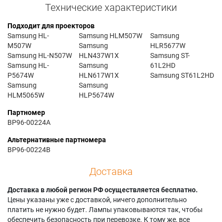
Технические характеристики
Подходит для проекторов
Samsung HL-
Samsung HLM507W
Samsung
M507W
Samsung
HLR5677W
Samsung HL-N507W
HLN437W1X
Samsung ST-
Samsung HL-
Samsung
61L2HD
P5674W
HLN617W1X
Samsung ST61L2HD
Samsung
Samsung
HLM5065W
HLP5674W
Партномер
BP96-00224A
Альтернативные партномера
BP96-00224B
Доставка
Доставка в любой регион РФ осуществляется бесплатно.
Цены указаны уже с доставкой, ничего дополнительно
платить не нужно будет. Лампы упаковываются так, чтобы
обеспечить безопасность при перевозке. К тому же, все