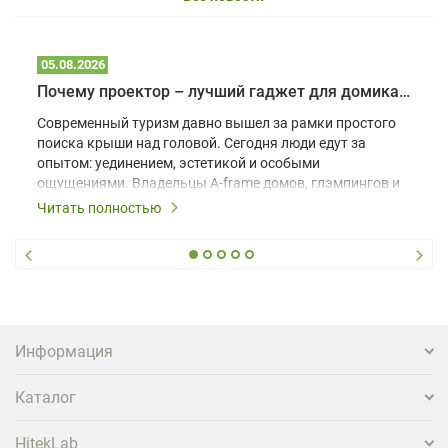
05.08.2026
Почему проектор – лучший гаджет для домика в глэмпинге
Современный туризм давно вышел за рамки простого
поиска крыши над головой. Сегодня люди едут за
опытом: уединением, эстетикой и особыми
ощущениями. Владельцы A-frame домов, глэмпингов и
шале понимают, что конкуренция растет, и
Читать полностью
стандартного набора мебели уже недостаточно. Чтобы
гость не просто забронировал жилье, а захотел
вернуться и поделиться впечатлениями в соцсетях,
нужно предложить ему нечто особенное. Одним из
самых эффективных и бюджетных способов стать
заметнее на фоне конкурентов является установка
проектора.
Информация
Каталог
HitekLab