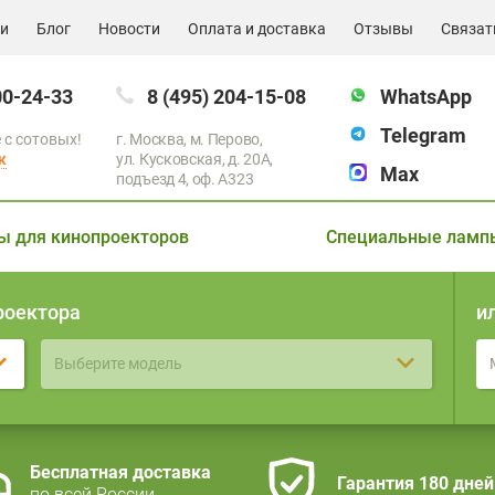
ии
Блог
Новости
Оплата и доставка
Отзывы
Связат
00-24-33
8 (495) 204-15-08
WhatsApp
Telegram
 с сотовых!
г. Москва, м. Перово,
к
ул. Кусковская, д. 20А,
Max
подъезд 4, оф. A323
ы для кинопроекторов
Специальные ламп
роектора
и
Выберите модель
Бесплатная доставка
Гарантия 180 дней
по всей России