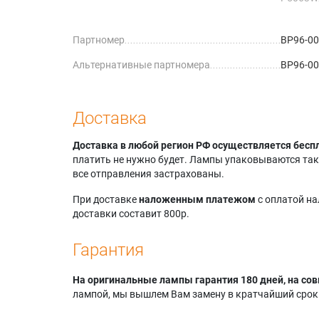
Samsung
P5067W
Партномер
BP96-0
Samsung
P5663W
Альтернативные партномера
BP96-00
Samsun
Samsung
P6167W
Samsung
Доставка
R4264W
Samsung
Доставка в любой регион РФ осуществляется бесп
R4266W
платить не нужно будет. Лампы упаковываются так,
Samsung
все отправления застрахованы.
R4664W
Samsung
При доставке
наложенным платежом
с оплатой н
R4667W
доставки составит 800р.
Samsung
R5064W
Гарантия
Samsung
R5067W
На оригинальные лампы гарантия 180 дней, на сов
Samsung
лампой, мы вышлем Вам замену в кратчайший срок.
R5667W
Samsung