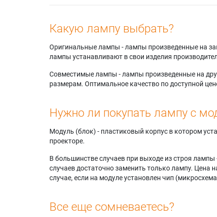
R6167W
Samsun
Samsun
Какую лампу выбрать?
Samsun
HLP466
Оригинальные лампы - лампы произведенные на завода
Samsun
лампы устанавливают в свои изделия производител
HLP506
Samsun
Совместимые лампы - лампы произведенные на друг
Samsun
размерам. Оптимальное качество по доступной цен
Samsun
HLP506
Нужно ли покупать лампу с мо
Samsun
Samsun
Samsun
Модуль (блок) - пластиковый корпус в котором ус
HLP566
проекторе.
В большинстве случаев при выходе из строя лампы 
случаев достаточно заменить только лампу. Цена н
случае, если на модуле установлен чип (микросхема
Все еще сомневаетесь?