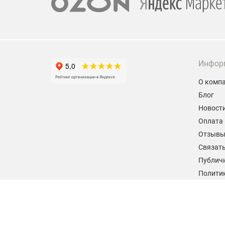
Инфор
О комп
Блог
Новост
Оплата 
Отзыв
Связать
Публич
Политик
персон
Согласи
данных