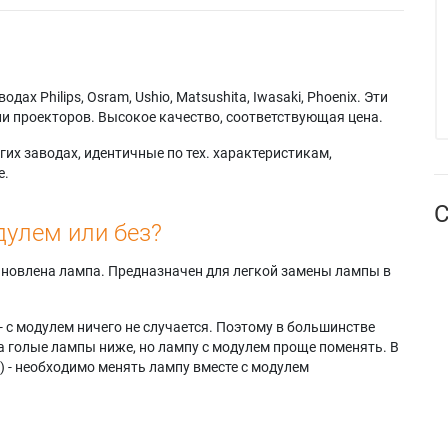
AX
Samsung HLR506W
Samsung
g HLP4667W
Samsung HLR5667W
SP61L3HRX/STR
g HLP4667WX
Samsung HLR6167W
Samsung
g
Samsung
SP61L3HRX/XAO
7WX/XAA
HLR6167WAX/XAA
Samsung
х Philips, Osram, Ushio, Matsushita, Iwasaki, Phoenix. Эти
g
Samsung
SP61L3HRX/XAX
и проекторов. Высокое качество, соответствующая цена.
3WX/XA
HLR6167WAX/XAP
Samsung SP61L3HX
g HLP5067W
Samsung
Samsung
их заводах, идентичные по тех. характеристикам,
g HLP5067WX
HLR6167WX/XAA
SP61L3HXX/AAG
е.
g
Samsung
Samsung SP61L6HR
С
7WX/XAA
HLR6167WX/XAP
Samsung
дулем или без?
g HLP5667W
Samsung SP-42L6HN
SP61L6HRX/XAX
g HLP5667WX
Samsung SP-46L3HX
Samsung ST-61L3HX
g
Samsung SP-46L6HX
Samsung ST-61L6HX
тановлена лампа. Предназначен для легкой замены лампы в
7WX/XAA
Samsung SP-50L3HX
- с модулем ничего не случается. Поэтому в большинстве
а голые лампы ниже, но лампу с модулем проще поменять. В
) - необходимо менять лампу вместе с модулем