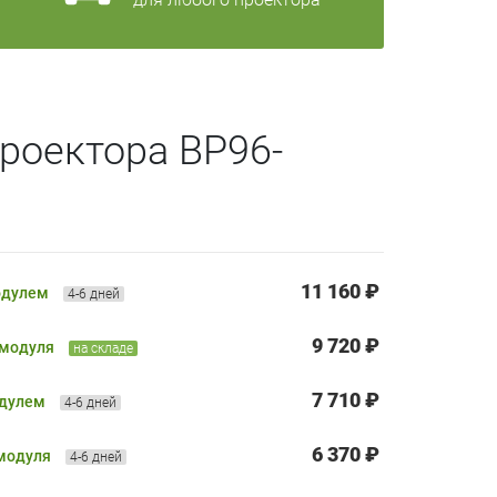
роектора BP96-
11 160 ₽
одулем
4-6 дней
9 720 ₽
 модуля
на складе
7 710 ₽
одулем
4-6 дней
6 370 ₽
 модуля
4-6 дней