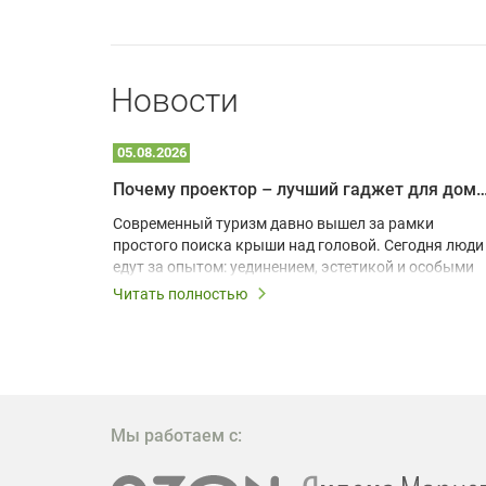
Новости
05.08.2026
Почему проектор – лучший гаджет для домика в
одарят
Современный туризм давно вышел за рамки
х
простого поиска крыши над головой. Сегодня люди
едут за опытом: уединением, эстетикой и особыми
ощущениями. Владельцы A-frame домов,
Читать полностью
!
глэмпингов и шале понимают, что конкуренция
растет, и стандартного набора мебели уже
, на
недостаточно. Чтобы гость не просто
забронировал жилье, а захотел вернуться и
поделиться впечатлениями в соцсетях, нужно
предложить ему нечто особенное. Одним из самых
Мы работаем с:
эффективных и бюджетных способов стать
заметнее на фоне конкурентов является установка
проектора.