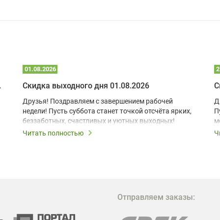
01.08.2026
2
 глэмпинге
Скидка выходного дня 01.08.2026
С
Друзья! Поздравляем с завершением рабочей
Д
недели! Пусть суббота станет точкой отсчёта ярких,
П
беззаботных, счастливых и уютных выходных!
м
з
Читать полностью
Ч
В
в
в
М
Отправляем заказы:
м
Г