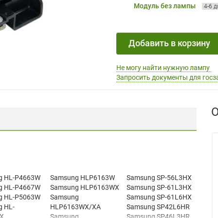
Модуль без лампы
4-6 
Добавить в корзину
Не могу найти нужную лампу
Запросить документы для госз
О
g HL-P4663W
Samsung HLP6163W
Samsung SP-56L3HX
g HL-P4667W
Samsung HLP6163WX
Samsung SP-61L3HX
g HL-P5063W
Samsung
Samsung SP-61L6HX
 HL-
HLP6163WX/XA
Samsung SP42L6HR
X
Samsung
Samsung SP46L3HR