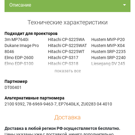
Описание
Технические характеристики
Подходит для проекторов
3m MP7640i
Hitachi CP-S225WA
Hustem MVP-P20
Dukane Image Pro
Hitachi CP-S225WAT
Hustem MVP-X04
8046
Hitachi CP-S225WT
Hustem SRP-2235
Elmo EDP-2600
Hitachi CP-S317
Hustem SRP-2240
Elmo EDP-S100
Hitachi CP-S318
Liesegang DV 245
Elmo EDP-S30
Hitachi CP-X328
Liesegang DV 245A
Elmo EDP-S40
Hitachi CP-X328T
Liesegang DV 425
Партномер
Elmo EDP-X210
Hitachi ED-S3170
Liesegang DV 455
DT00401
Hitachi CP-HS1000
Hitachi ED-S3170B
Liesegang dv2102
Hitachi CP-S225
Hitachi ED-S317A
Liesegang DV245
Альтернативные партномера
Hitachi CP-S225A
Hitachi ED-S317B
Liesegang dv255
2100 9392, 78-6969-9463-7, EP7640iLK, ZU0283 04 4010
Hitachi CP-S225AT
Hitachi ED-X3280AT
Liesegang DV425
Hitachi CP-S225J
Hitachi ED-X3280B
Liesegang DV455
Доставка
Hitachi CP-S225JA
Hitachi EDS 3170
Hitachi CP-S225W
Hustem MVP-H20
Доставка в любой регион РФ осуществляется бесплатно.
Цены указаны уже с доставкой, ничего дополнительно