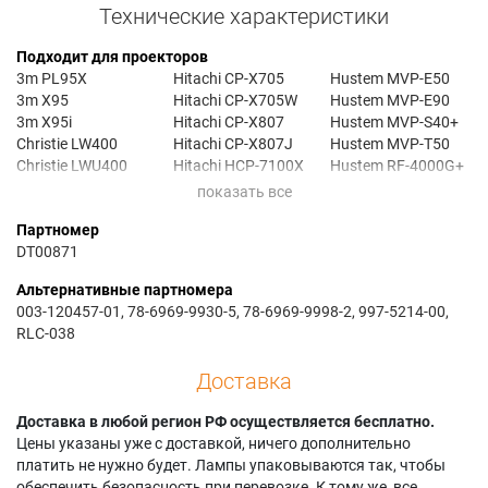
Технические характеристики
Подходит для проекторов
3m PL95X
Hitachi CP-X705
Hustem MVP-E50
3m X95
Hitachi CP-X705W
Hustem MVP-E90
3m X95i
Hitachi CP-X807
Hustem MVP-S40+
Christie LW400
Hitachi CP-X807J
Hustem MVP-T50
Christie LWU400
Hitachi HCP-7100X
Hustem RF-4000G+
Christie LWU420
Hitachi HCP-7600X
Hustem RF-5000
Christie LX400
Hitachi HCP-7700X
Planar PD9020
Партномер
Dukane Image Pro
Hitachi HCP-8000X
Planar PR9020
DT00871
8948
Hitachi HCP-8050X
Viewsonic PJ1173
Hitachi CP-X615
Hitachi HCP-810X
Альтернативные партномера
Hitachi CP-X615W
Hitachi MVP-T50+
003-120457-01, 78-6969-9930-5, 78-6969-9998-2, 997-5214-00,
RLC-038
Доставка
Доставка в любой регион РФ осуществляется бесплатно.
Цены указаны уже с доставкой, ничего дополнительно
платить не нужно будет. Лампы упаковываются так, чтобы
обеспечить безопасность при перевозке. К тому же, все