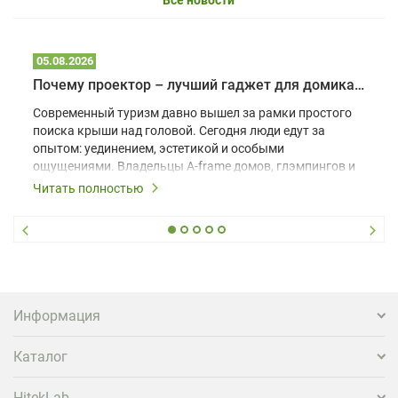
05.08.2026
Почему проектор – лучший гаджет для домика в глэмпинге
Современный туризм давно вышел за рамки простого
поиска крыши над головой. Сегодня люди едут за
опытом: уединением, эстетикой и особыми
ощущениями. Владельцы A-frame домов, глэмпингов и
шале понимают, что конкуренция растет, и
Читать полностью
стандартного набора мебели уже недостаточно. Чтобы
гость не просто забронировал жилье, а захотел
вернуться и поделиться впечатлениями в соцсетях,
нужно предложить ему нечто особенное. Одним из
самых эффективных и бюджетных способов стать
заметнее на фоне конкурентов является установка
проектора.
Информация
Каталог
HitekLab