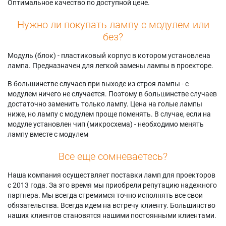
Оптимальное качество по доступной цене.
Panasonic PT-
VX615NJ
Panasonic PT-
VW540EJ
Panasonic PT-
VZ580NJ
Нужно ли покупать лампу с модулем или
Panasonic PT-
VX615NU
Panasonic PT-
без?
VW540U
Panasonic PT-VX680
VZ580U
Panasonic PT-
Panasonic PT-VZ470
Panasonic PT-
Модуль (блок) - пластиковый корпус в котором установлена
VW545N
Panasonic PT-
VZ585N
лампа. Предназначен для легкой замены лампы в проекторе.
Panasonic PT-
VZ470A
Panasonic PT-
VW545NE
Panasonic PT-
VZ585NE
В большинстве случаев при выходе из строя лампы - с
Panasonic PT-
VZ470AJ
Panasonic PT-
модулем ничего не случается. Поэтому в большинстве случаев
VW545NEJ
Panasonic PT-
VZ585NEJ
достаточно заменить только лампу. Цена на голые лампы
Panasonic PT-
VZ470D
Panasonic PT-
ниже, но лампу с модулем проще поменять. В случае, если на
VW545NU
Panasonic PT-
VZ585NJ
модуле установлен чип (микросхема) - необходимо менять
Panasonic PT-VX600
VZ470E
Panasonic PT-
лампу вместе с модулем
VZ585NU
Все еще сомневаетесь?
Наша компания осуществляет поставки ламп для проекторов
с 2013 года. За это время мы приобрели репутацию надежного
партнера. Мы всегда стремимся точно исполнять все свои
обязательства. Всегда идем на встречу клиенту. Большинство
наших клиентов становятся нашими постоянными клиентами.