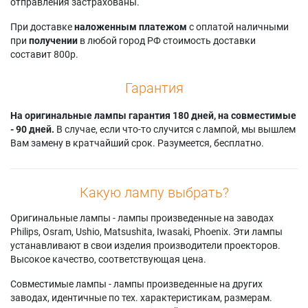
VW530N
отправления застрахованы.
VX605NAJ
VZ570T
Panasonic PT-
Panasonic PT-
Panasonic PT-
При доставке
наложенным платежом
с оплатой наличными
VW530NE
VX605NE
VZ570U
при
получении
в любой город РФ стоимость доставки
Panasonic PT-
Panasonic PT-
Panasonic PT-VZ575
составит 800р.
VW530U
VX605NEJ
Panasonic PT-
Panasonic PT-
Panasonic PT-
VZ575N
VW535
VX605NU
Panasonic PT-
Гарантия
Panasonic PT-
Panasonic PT-
VZ575NA
VW535N
VX605U
Panasonic PT-
На оригинальные лампы гарантия 180 дней, на совместимые
Panasonic PT-
Panasonic PT-VX610
VZ575NAJ
- 90 дней.
В случае, если что-то случится с лампой, мы вышлем
VW535NA
Panasonic PT-
Panasonic PT-
Вам замену в кратчайший срок. Разумеется, бесплатно.
Panasonic PT-
VX610E
VZ575NE
VW535NE
Panasonic PT-
Panasonic PT-
Panasonic PT-
VX610J
VZ575NEJ
Какую лампу выбрать?
VW535NEJ
Panasonic PT-
Panasonic PT-
Panasonic PT-
VX610U
VZ575NU
Оригинальные лампы - лампы произведенные на заводах
VW535NU
Panasonic PT-
Panasonic PT-
Philips, Osram, Ushio, Matsushita, Iwasaki, Phoenix. Эти лампы
Panasonic PT-
VX615N
VZ575U
устанавливают в свои изделия производители проекторов.
VW535U
Panasonic PT-
Panasonic PT-VZ580
Высокое качество, соответствующая цена.
Panasonic PT-
VX615NE
Panasonic PT-
VW540
Panasonic PT-
VZ580E
Совместимые лампы - лампы произведенные на других
Panasonic PT-
VX615NEJ
Panasonic PT-
заводах, идентичные по тех. характеристикам, размерам.
VW540E
Panasonic PT-
VZ580EJ