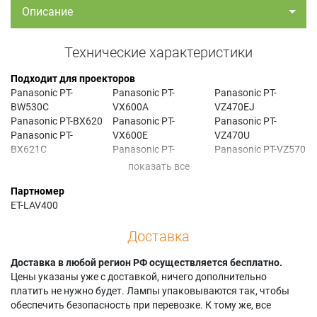
Описание
Технические характеристики
Подходит для проекторов
Panasonic PT-
Panasonic PT-
Panasonic PT-
BW530C
VX600A
VZ470EJ
Panasonic PT-BX620
Panasonic PT-
Panasonic PT-
Panasonic PT-
VX600E
VZ470U
BX621C
Panasonic PT-
Panasonic PT-VZ570
Panasonic PT-
VX600ES
Panasonic PT-
VW530
Panasonic PT-
VZ570A
Партномер
Panasonic PT-
VX600N
Panasonic PT-
ET-LAV400
VW530A
Panasonic PT-
VZ570AJ
Panasonic PT-
VX600U
Panasonic PT-
Доставка
VW530AJ
Panasonic PT-VX605
VZ570E
Panasonic PT-
Panasonic PT-
Panasonic PT-
VW530E
Доставка в любой регион РФ осуществляется бесплатно.
VX605N
VZ570EJ
Panasonic PT-
Цены указаны уже с доставкой, ничего дополнительно
Panasonic PT-
Panasonic PT-
VW530EJ
платить не нужно будет. Лампы упаковываются так, чтобы
VX605NA
VZ570N
Panasonic PT-
обеспечить безопасность при перевозке. К тому же, все
Panasonic PT-
Panasonic PT-