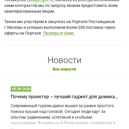
нами контрактов мы по запросу можем предоставить всем
заинтересованным лицам.
Также мы участвуем в закупках на Портале Поставщиков
г.Москвы и успешно выполнили более 200 поставок через
оферты на Портале.
Проверьте сами.
Новости
Все новости
05.08.2026
Почему проектор – лучший гаджет для домика в глэмпинге
Современный туризм давно вышел за рамки простого
поиска крыши над головой. Сегодня люди едут за
опытом: уединением, эстетикой и особыми
ощущениями. Владельцы A-frame домов, глэмпингов и
шале понимают, что конкуренция растет, и