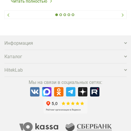
Читать полностью
стандартного набора мебели уже недостаточно. Чтобы
гость не просто забронировал жилье, а захотел
вернуться и поделиться впечатлениями в соцсетях,
нужно предложить ему нечто особенное. Одним из
самых эффективных и бюджетных способов стать
заметнее на фоне конкурентов является установка
проектора.
Информация
Каталог
HitekLab
Мы на связи в социальных сетях: