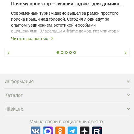
Почему проектор – лучший гаджет для домика в глэмпинге
Современный туризм давно вышел за рамки простого
поиска крыши над головой. Сегодня люди едут за
опытом: уединением, эстетикой и особыми
ощущениями. Владельцы A-frame домов, глэмпингов и
шале понимают, что конкуренция растет, и
Читать полностью
стандартного набора мебели уже недостаточно. Чтобы
гость не просто забронировал жилье, а захотел
вернуться и поделиться впечатлениями в соцсетях,
нужно предложить ему нечто особенное. Одним из
самых эффективных и бюджетных способов стать
заметнее на фоне конкурентов является установка
проектора.
Информация
Каталог
HitekLab
Мы на связи в социальных сетях: