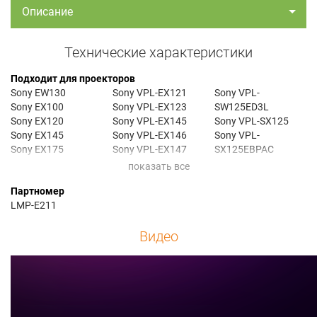
Описание
Технические характеристики
Подходит для проекторов
Sony EW130
Sony VPL-EX121
Sony VPL-
Sony EX100
Sony VPL-EX123
SW125ED3L
Sony EX120
Sony VPL-EX145
Sony VPL-SX125
Sony EX145
Sony VPL-EX146
Sony VPL-
Sony EX175
Sony VPL-EX147
SX125EBPAC
Sony VPL-BW120S
Sony VPL-EX148
Sony VPL-
Sony VPL-EW130
Sony VPL-EX175
SX125ED3L
Партномер
Sony VPL-EX100
Sony VPL-EX176
Sony VPLBW120S
LMP-E211
Sony VPL-EX101
Sony VPL-EX178
Sony VPL-EX120
Sony VPL-SW125
Видео