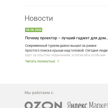
Новости
05.08.2026
Почему проектор – лучший гаджет для домика в
одарят
Современный туризм давно вышел за рамки
х
простого поиска крыши над головой. Сегодня люди
едут за опытом: уединением, эстетикой и особыми
ощущениями. Владельцы A-frame домов,
Читать полностью
!
глэмпингов и шале понимают, что конкуренция
растет, и стандартного набора мебели уже
, на
недостаточно. Чтобы гость не просто
забронировал жилье, а захотел вернуться и
поделиться впечатлениями в соцсетях, нужно
предложить ему нечто особенное. Одним из самых
Мы работаем с:
эффективных и бюджетных способов стать
заметнее на фоне конкурентов является установка
проектора.