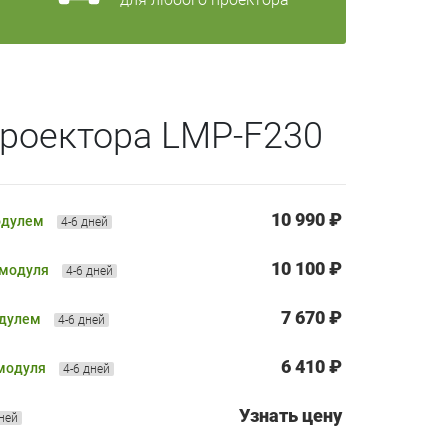
роектора LMP-F230
10 990 ₽
одулем
4-6 дней
10 100 ₽
 модуля
4-6 дней
7 670 ₽
одулем
4-6 дней
6 410 ₽
 модуля
4-6 дней
Узнать цену
дней