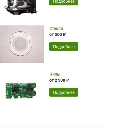
SERGEY FOURSOV,
24.04.2026
Подробнее
оптимизированной стоимости, чему
чрезмерно благодарны!)))
Достоинства:
Стекла
от 500 ₽
широкий ассортимент ламп, как оригиналов,
так и аналогов.Быстрое оформление и
передача в доставку, приемлемые цены. Мне
Подробнее
понравилось.
Читать полностью
Чипы
Mr.Candy,
16.04.2026
от 2 500 ₽
Подробнее
Достоинства:
очень понравилось , сервис ,качество ,цена