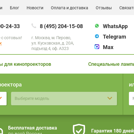
ии
Блог
Новости
Оплата и доставка
Отзывы
Связат
00-24-33
8 (495) 204-15-08
WhatsApp
Telegram
 с сотовых!
г. Москва, м. Перово,
к
ул. Кусковская, д. 20А,
Max
подъезд 4, оф. A323
ы для кинопроекторов
Специальные ламп
роектора
и
Выберите модель
Бесплатная доставка
Гарантия 180 дней
по всей России