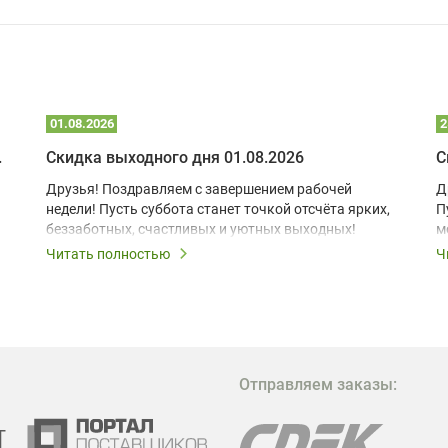
01.08.2026
2
 глэмпинге
Скидка выходного дня 01.08.2026
С
Друзья! Поздравляем с завершением рабочей
Д
недели! Пусть суббота станет точкой отсчёта ярких,
П
беззаботных, счастливых и уютных выходных!
м
з
Читать полностью
Ч
В
в
в
М
Отправляем заказы:
м
Г