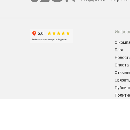
Инфор
О комп
Блог
Новост
Оплата 
Отзыв
Связать
Публич
Политик
персон
Согласи
данных
2026 © hiteklab.ru