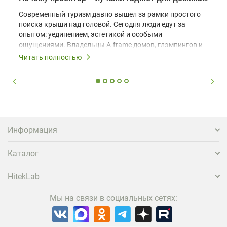
Современный туризм давно вышел за рамки простого
поиска крыши над головой. Сегодня люди едут за
опытом: уединением, эстетикой и особыми
ощущениями. Владельцы A-frame домов, глэмпингов и
шале понимают, что конкуренция растет, и
Читать полностью
стандартного набора мебели уже недостаточно. Чтобы
гость не просто забронировал жилье, а захотел
вернуться и поделиться впечатлениями в соцсетях,
нужно предложить ему нечто особенное. Одним из
самых эффективных и бюджетных способов стать
заметнее на фоне конкурентов является установка
проектора.
Информация
Каталог
HitekLab
Мы на связи в социальных сетях: