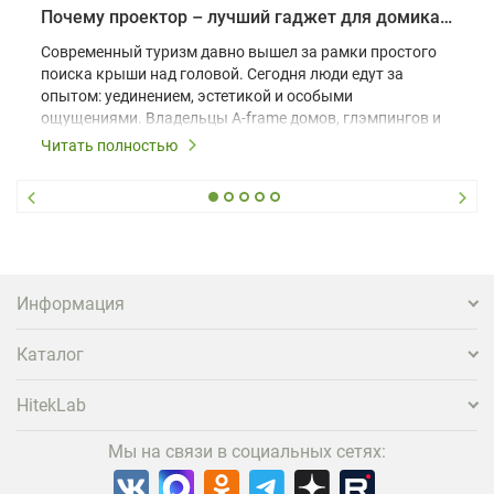
Почему проектор – лучший гаджет для домика в глэмпинге
Современный туризм давно вышел за рамки простого
поиска крыши над головой. Сегодня люди едут за
опытом: уединением, эстетикой и особыми
ощущениями. Владельцы A-frame домов, глэмпингов и
шале понимают, что конкуренция растет, и
Читать полностью
стандартного набора мебели уже недостаточно. Чтобы
гость не просто забронировал жилье, а захотел
вернуться и поделиться впечатлениями в соцсетях,
нужно предложить ему нечто особенное. Одним из
самых эффективных и бюджетных способов стать
заметнее на фоне конкурентов является установка
проектора.
Информация
Каталог
HitekLab
Мы на связи в социальных сетях: