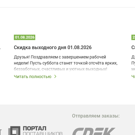
01.08.2026
2
 глэмпинге
Скидка выходного дня 01.08.2026
С
Друзья! Поздравляем с завершением рабочей
Д
недели! Пусть суббота станет точкой отсчёта ярких,
П
беззаботных, счастливых и уютных выходных!
м
з
Читать полностью
Ч
В
в
в
М
Отправляем заказы:
м
Г