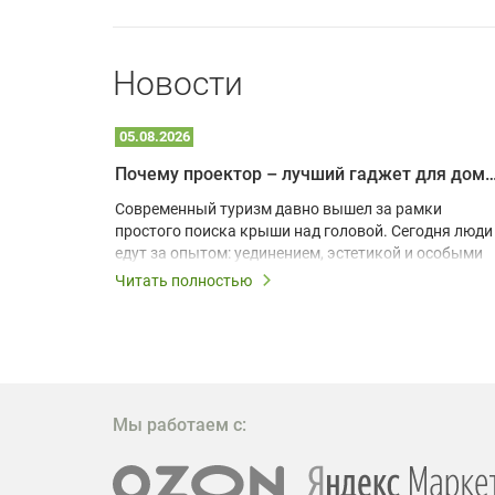
Новости
05.08.2026
Почему проектор – лучший гаджет для домика в
одарят
Современный туризм давно вышел за рамки
х
простого поиска крыши над головой. Сегодня люди
едут за опытом: уединением, эстетикой и особыми
ощущениями. Владельцы A-frame домов,
Читать полностью
!
глэмпингов и шале понимают, что конкуренция
растет, и стандартного набора мебели уже
, на
недостаточно. Чтобы гость не просто
забронировал жилье, а захотел вернуться и
поделиться впечатлениями в соцсетях, нужно
предложить ему нечто особенное. Одним из самых
Мы работаем с:
эффективных и бюджетных способов стать
заметнее на фоне конкурентов является установка
проектора.