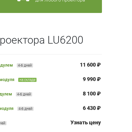
роектора LU6200
11 600 ₽
одулем
4-6 дней
9 990 ₽
 модуля
на складе
8 100 ₽
одулем
4-6 дней
6 430 ₽
 модуля
4-6 дней
Узнать цену
дней