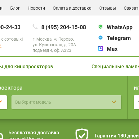
ии
Блог
Новости
Оплата и доставка
Отзывы
Связат
00-24-33
8 (495) 204-15-08
WhatsApp
Telegram
 с сотовых!
г. Москва, м. Перово,
к
ул. Кусковская, д. 20А,
Max
подъезд 4, оф. A323
ы для кинопроекторов
Специальные ламп
роектора
и
Выберите модель
Бесплатная доставка
Гарантия 180 дней
по всей России