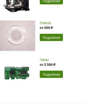
SERGEY FOURSOV,
24.04.2026
Подробнее
оптимизированной стоимости, чему
чрезмерно благодарны!)))
Достоинства:
Стекла
от 500 ₽
широкий ассортимент ламп, как оригиналов,
так и аналогов.Быстрое оформление и
передача в доставку, приемлемые цены. Мне
Подробнее
понравилось.
Читать полностью
Чипы
Mr.Candy,
16.04.2026
от 2 500 ₽
Подробнее
Достоинства:
очень понравилось , сервис ,качество ,цена