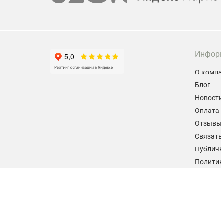
Инфор
О комп
Блог
Новост
Оплата 
Отзыв
Связать
Публич
Политик
персон
Согласи
данных
2026 © hiteklab.ru