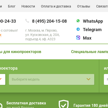
ии
Блог
Новости
Оплата и доставка
Отзывы
Связат
00-24-33
8 (495) 204-15-08
WhatsApp
Telegram
 с сотовых!
г. Москва, м. Перово,
к
ул. Кусковская, д. 20А,
Max
подъезд 4, оф. A323
ы для кинопроекторов
Специальные ламп
роектора
и
Выберите модель
Бесплатная доставка
Гарантия 180 дней
по всей России