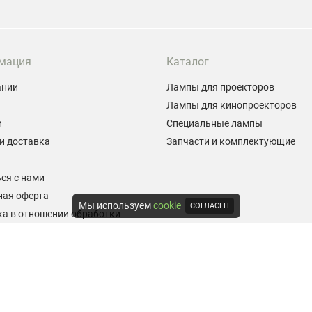
мация
Каталог
ании
Лампы для проекторов
Лампы для кинопроекторов
и
Специальные лампы
и доставка
Запчасти и комплектующие
ы
ся с нами
ная оферта
Мы используем
cookie
СОГЛАСЕН
а в отношении обработки
альных данных
е на обработку персональных