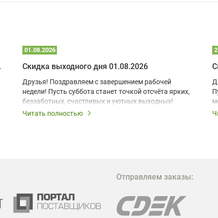
01.08.2026
2
 глэмпинге
Скидка выходного дня 01.08.2026
С
Друзья! Поздравляем с завершением рабочей
Д
недели! Пусть суббота станет точкой отсчёта ярких,
П
беззаботных, счастливых и уютных выходных!
м
з
Читать полностью
Ч
В
в
в
М
Отправляем заказы:
м
Г