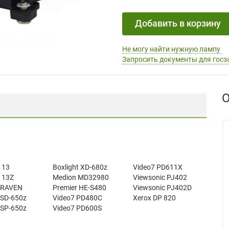
Добавить в корзину
Не могу найти нужную лампу
Запросить документы для госз
О
113
Boxlight XD-680z
Video7 PD611X
113Z
Medion MD32980
Viewsonic PJ402
t RAVEN
Premier HE-S480
Viewsonic PJ402D
 SD-650z
Video7 PD480C
Xerox DP 820
 SP-650z
Video7 PD600S