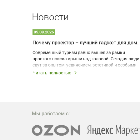
Новости
05.08.2026
Почему проектор – лучший гаджет для домика в
одарят
Современный туризм давно вышел за рамки
х
простого поиска крыши над головой. Сегодня люди
едут за опытом: уединением, эстетикой и особыми
ощущениями. Владельцы A-frame домов,
Читать полностью
!
глэмпингов и шале понимают, что конкуренция
растет, и стандартного набора мебели уже
, на
недостаточно. Чтобы гость не просто
забронировал жилье, а захотел вернуться и
поделиться впечатлениями в соцсетях, нужно
предложить ему нечто особенное. Одним из самых
Мы работаем с:
эффективных и бюджетных способов стать
заметнее на фоне конкурентов является установка
проектора.