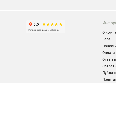
Инфор
О комп
Блог
Новост
Оплата 
Отзыв
Связать
Публич
Политик
персон
Согласи
данных
2026 © hiteklab.ru
Все права защищены.