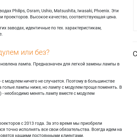
х Philips, Osram, Ushio, Matsushita, Iwasaki, Phoenix. Эти
и проекторов. Высокое качество, соответствующая цена.
их заводах, идентичные по тех. характеристикам,
е.
дулем или без?
С
тановлена лампа. Предназначен для легкой замены лампы в
- с модулем ничего не случается. Поэтому в большинстве
а голые лампы ниже, но лампу с модулем проще поменять. В
) - необходимо менять лампу вместе с модулем
оекторов с 2013 года. За это время мы приобрели
я точно исполнять все свои обязательства. Всегда идем на
ановятся нашими постоянными клиентами.