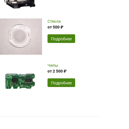
чрезмерно благодарны!)))
Достоинства:
Стекла
от 500 ₽
широкий ассортимент ламп, как оригиналов,
так и аналогов.Быстрое оформление и
передача в доставку, приемлемые цены. Мне
Подробнее
понравилось.
Читать полностью
Чипы
Mr.Candy,
16.04.2026
от 2 500 ₽
Подробнее
Достоинства:
очень понравилось , сервис ,качество ,цена