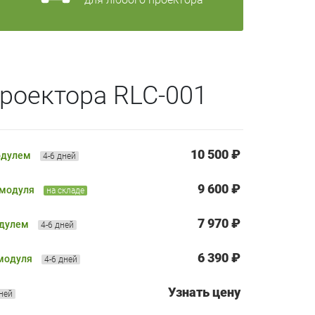
роектора RLC-001
10 500 ₽
одулем
4-6 дней
9 600 ₽
 модуля
на складе
7 970 ₽
одулем
4-6 дней
6 390 ₽
 модуля
4-6 дней
Узнать цену
дней