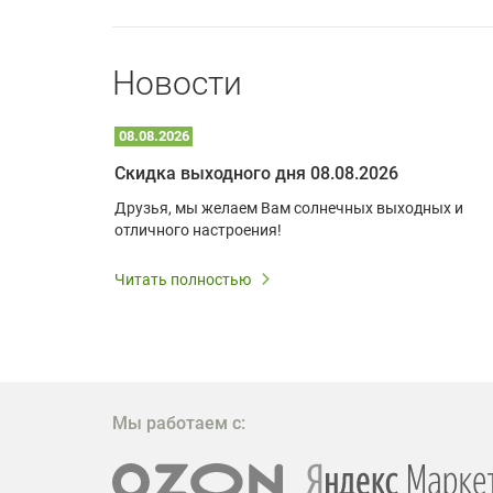
Новости
08.08.2026
Optoma W309ST: идеальное решение для малых пространств и учебных классов
Скидка выходного дня 08.08.2026
удь то
Друзья, мы желаем Вам солнечных выходных и
ли
отличного настроения!
дования
 важным.
Читать полностью
W309ST
то
 которое
ажение
Мы работаем с: