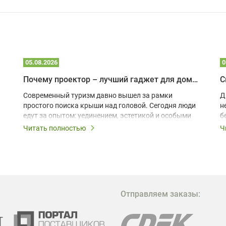
05.08.2026
0
Почему проектор – лучший гаджет для домика в глэмпинге
С
Современный туризм давно вышел за рамки
Д
простого поиска крыши над головой. Сегодня люди
н
едут за опытом: уединением, эстетикой и особыми
б
ощущениями. Владельцы A-frame домов,
Читать полностью
Ч
глэмпингов и шале понимают, что конкуренция
растет, и стандартного набора мебели уже
недостаточно. Чтобы гость не просто
забронировал жилье, а захотел вернуться и
поделиться впечатлениями в соцсетях, нужно
предложить ему нечто особенное. Одним из самых
Отправляем заказы:
эффективных и бюджетных способов стать
заметнее на фоне конкурентов является установка
проектора.