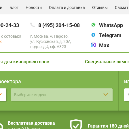
ии
Блог
Новости
Оплата и доставка
Отзывы
Связат
00-24-33
8 (495) 204-15-08
WhatsApp
Telegram
 с сотовых!
г. Москва, м. Перово,
к
ул. Кусковская, д. 20А,
Max
подъезд 4, оф. A323
ы для кинопроекторов
Специальные ламп
роектора
и
Выберите модель
Бесплатная доставка
Гарантия 180 дней
по всей России