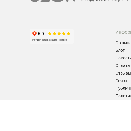
Инфор
О комп
Блог
Новост
Оплата 
Отзыв
Связать
Публич
Политик
персон
Согласи
данных
2026 © hiteklab.ru