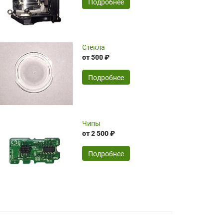
SERGEY FOURSOV,
24.04.2026
Подробнее
оптимизированной стоимости, чему
чрезмерно благодарны!)))
Достоинства:
Стекла
от 500 ₽
широкий ассортимент ламп, как оригиналов,
так и аналогов.Быстрое оформление и
передача в доставку, приемлемые цены. Мне
Подробнее
понравилось.
Читать полностью
Чипы
Mr.Candy,
16.04.2026
от 2 500 ₽
Подробнее
Достоинства:
очень понравилось , сервис ,качество ,цена