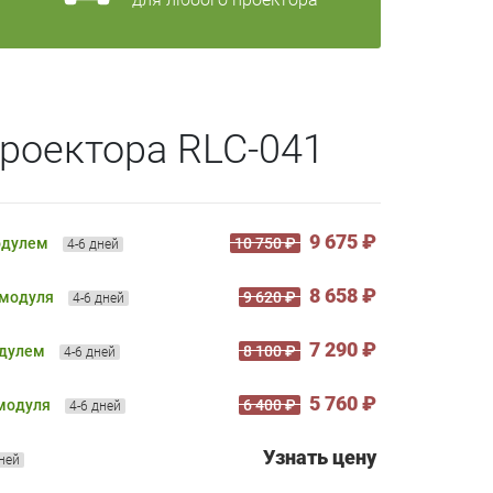
роектора RLC-041
9 675 ₽
одулем
10 750 ₽
4-6 дней
8 658 ₽
 модуля
9 620 ₽
4-6 дней
7 290 ₽
одулем
8 100 ₽
4-6 дней
5 760 ₽
 модуля
6 400 ₽
4-6 дней
Узнать цену
дней