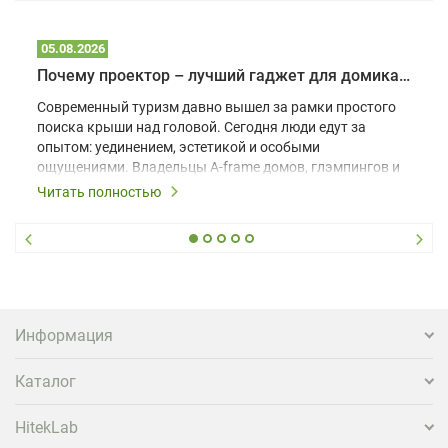
05.08.2026
Почему проектор – лучший гаджет для домика в глэмпинге
Современный туризм давно вышел за рамки простого
поиска крыши над головой. Сегодня люди едут за
опытом: уединением, эстетикой и особыми
ощущениями. Владельцы A-frame домов, глэмпингов и
шале понимают, что конкуренция растет, и
Читать полностью
стандартного набора мебели уже недостаточно. Чтобы
гость не просто забронировал жилье, а захотел
вернуться и поделиться впечатлениями в соцсетях,
нужно предложить ему нечто особенное. Одним из
самых эффективных и бюджетных способов стать
заметнее на фоне конкурентов является установка
проектора.
Информация
Каталог
HitekLab