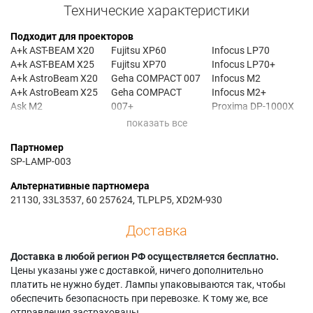
Технические характеристики
Подходит для проекторов
A+k AST-BEAM X20
Fujitsu XP60
Infocus LP70
A+k AST-BEAM X25
Fujitsu XP70
Infocus LP70+
A+k AstroBeam X20
Geha COMPACT 007
Infocus M2
A+k AstroBeam X25
Geha COMPACT
Infocus M2+
Ask M2
007+
Proxima DP-1000X
Ask M2+
IBM iLM300
Triumph-adler
Boxlight XD-2m
Infocus DP1000X
DATAVIEW 320
Партномер
SP-LAMP-003
Альтернативные партномера
21130, 33L3537, 60 257624, TLPLP5, XD2M-930
Доставка
Доставка в любой регион РФ осуществляется бесплатно.
Цены указаны уже с доставкой, ничего дополнительно
платить не нужно будет. Лампы упаковываются так, чтобы
обеспечить безопасность при перевозке. К тому же, все
отправления застрахованы.