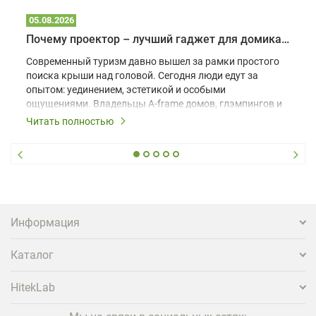
05.08.2026
Почему проектор – лучший гаджет для домика в глэмпинге
Современный туризм давно вышел за рамки простого
поиска крыши над головой. Сегодня люди едут за
опытом: уединением, эстетикой и особыми
ощущениями. Владельцы A-frame домов, глэмпингов и
шале понимают, что конкуренция растет, и
Читать полностью
стандартного набора мебели уже недостаточно. Чтобы
гость не просто забронировал жилье, а захотел
вернуться и поделиться впечатлениями в соцсетях,
нужно предложить ему нечто особенное. Одним из
самых эффективных и бюджетных способов стать
заметнее на фоне конкурентов является установка
проектора.
Информация
Каталог
HitekLab