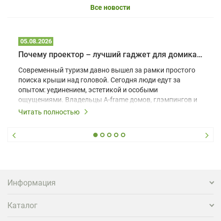
Все новости
05.08.2026
Почему проектор – лучший гаджет для домика в глэмпинге
Современный туризм давно вышел за рамки простого
поиска крыши над головой. Сегодня люди едут за
опытом: уединением, эстетикой и особыми
ощущениями. Владельцы A-frame домов, глэмпингов и
шале понимают, что конкуренция растет, и
Читать полностью
стандартного набора мебели уже недостаточно. Чтобы
гость не просто забронировал жилье, а захотел
вернуться и поделиться впечатлениями в соцсетях,
нужно предложить ему нечто особенное. Одним из
самых эффективных и бюджетных способов стать
заметнее на фоне конкурентов является установка
проектора.
Информация
Каталог