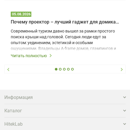
05.08.2026
Почему проектор – лучший гаджет для домика в глэмпинге
Современный туризм давно вышел за рамки простого
поиска крыши над головой. Сегодня люди едут за
опытом: уединением, эстетикой и особыми
ощущениями. Владельцы A-frame домов, глэмпингов и
шале понимают, что конкуренция растет, и
Читать полностью
стандартного набора мебели уже недостаточно. Чтобы
гость не просто забронировал жилье, а захотел
вернуться и поделиться впечатлениями в соцсетях,
нужно предложить ему нечто особенное. Одним из
самых эффективных и бюджетных способов стать
заметнее на фоне конкурентов является установка
проектора.
Информация
Каталог
HitekLab