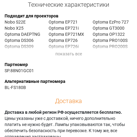
Технические характеристики
Подходит для проекторов
Nobo S22E
Optoma EP721
Optoma EzPro 727
Nobo X25
Optoma EP721i
Optoma GT3000
Optoma DAEPTNG
Optoma EP721MX
Optoma OP1322
Optoma DS306
Optoma EP726
Optoma PRO100S
Optoma DS309
Optoma EP726i
Optoma PRO200S
Optoma DS312
Optoma EP726s
Optoma PRO200X
Optoma DS315
Optoma EP726v
Optoma PV2223
Партномер
Optoma DS603
Optoma EP727
Optoma PV2223+
SP.88N01GC01
Optoma DX606
Optoma EP727i
Optoma TS721
Optoma DX606V
Optoma EP727MX
Optoma TX720
Альтернативные партномера
Optoma DX609
Optoma EzPro 620
Optoma TX726
BL-FS180B
Optoma EP620
Optoma EzPro 720
Optoma TX727
Optoma EP720
Optoma EzPro 721
Optoma TX727i
Доставка
Optoma EP720i
Optoma EzPro 726
Optoma VE23X
Доставка в любой регион РФ осуществляется бесплатно.
Цены указаны уже с доставкой, ничего дополнительно
платить не нужно будет. Лампы упаковываются так, чтобы
обеспечить безопасность при перевозке. К тому же, все
отправления застрахованы.